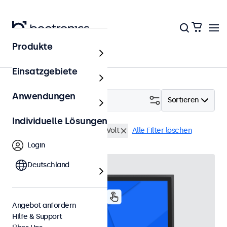
Produkte
Touchscreens
Einsatzgebiete
Anwendungen
Filtern (
3
)
Sortieren
Individuelle Lösungen
17 Zoll Touchscreens
9-36 Volt
Alle Filter löschen
Login
Deutschland
Angebot anfordern
Hilfe & Support