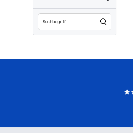
Sonnenlichtlesbar
0
Wasserdicht (IP65)
0
Staubdicht (IP65)
0
24/7-Einsatz
0
Vandalismussicher
0
EN50155
0
eMark
0
DNV
0