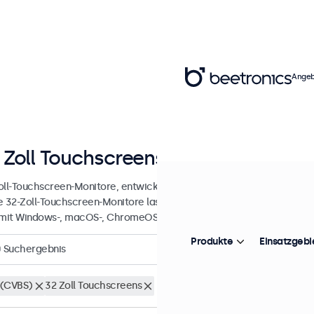
Angeb
 Zoll Touchscreens
oll-Touchscreen-Monitore, entwickelt für professionelle Anwendungen
e 32-Zoll-Touchscreen-Monitore lassen sich einfach in jede Anwend
 mit Windows-, macOS-, ChromeOS- und Linux-Betriebssystemen komp
Produkte
Einsatzgebi
0
Suchergebnis
(CVBS)
32 Zoll Touchscreens
Alle Filter löschen