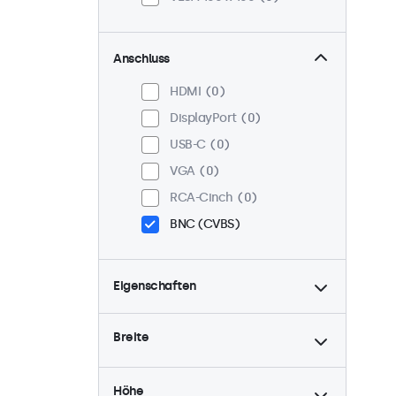
Anschluss
HDMI
0
DisplayPort
0
USB-C
0
VGA
0
RCA-Cinch
0
BNC (CVBS)
Eigenschaften
4:3 / 5:4
0
Breite
9-36 Volt
0
Dimmbar
0
Höhe
High-Brightness
0