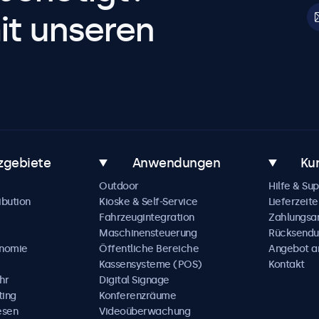
it unseren
zgebiete
Anwendungen
Ku
Outdoor
Hilfe & Su
ibution
Kioske & Self-Service
Lieferzeite
Fahrzeugintegration
Zahlungsa
Maschinensteuerung
Rücksendu
onomie
Öffentliche Bereiche
Angebot a
Kassensysteme (POS)
Kontakt
hr
Digital Signage
ting
Konferenzräume
esen
Videoüberwachung