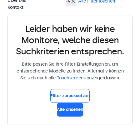
Über Uns
7 Zoll Touchscreens
4:3 / 5:4
Alle Filter löschen
Kontakt
Leider haben wir keine
Monitore, welche diesen
Suchkriterien entsprechen.
Bitte passen Sie Ihre Filter-Einstellungen an, um
entsprechende Modelle zu finden. Alternativ können
Sie sich auch alle
Touchscreens
anzeigen lassen.
Filter zurücksetzen
Alle ansehen