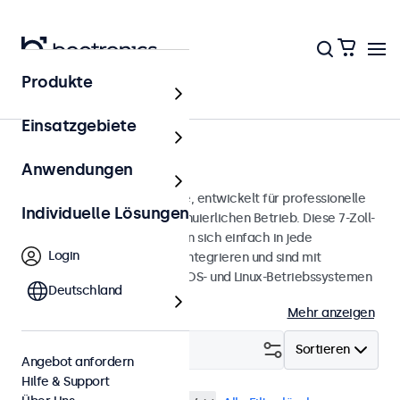
Produkte
Touchscreens
Einsatzgebiete
7 Zoll Touchscreens
Anwendungen
7-Zoll-Touchscreen-Monitore, entwickelt für professionelle
Individuelle Lösungen
Anwendungen und den kontinuierlichen Betrieb. Diese 7-Zoll-
Touchscreen-Monitore lassen sich einfach in jede
Login
Anwendung und Umgebung integrieren und sind mit
Windows-, macOS-, ChromeOS- und Linux-Betriebssystemen
Deutschland
kompatibel.
Mehr anzeigen
Filtern (
0
)
Sortieren
Angebot anfordern
Hilfe & Support