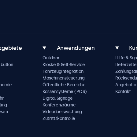
zgebiete
Anwendungen
Ku
Outdoor
Hilfe & Su
ibution
Kioske & Self-Service
Lieferzeite
Fahrzeugintegration
Zahlungsa
Maschinensteuerung
Rücksendu
onomie
Öffentliche Bereiche
Angebot a
Kassensysteme (POS)
Kontakt
hr
Digital Signage
ting
Konferenzräume
esen
Videoüberwachung
Zutrittskontrolle