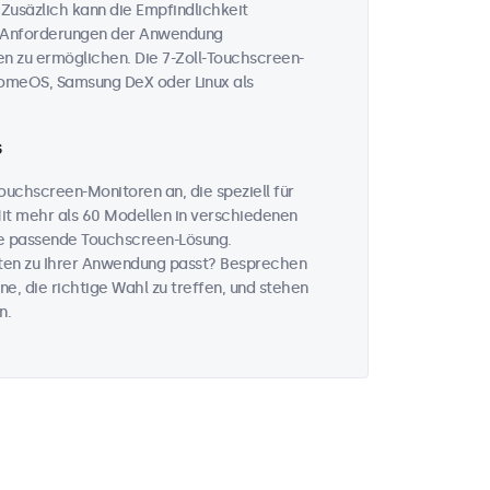
Zusäzlich kann die Empfindlichkeit
e Anforderungen der Anwendung
 zu ermöglichen. Die 7-Zoll-Touchscreen-
omeOS, Samsung DeX oder Linux als
s
ouchscreen-Monitoren an, die speziell für
Mit mehr als 60 Modellen in verschiedenen
ie passende Touchscreen-Lösung.
sten zu Ihrer Anwendung passt? Besprechen
e, die richtige Wahl zu treffen, und stehen
n.