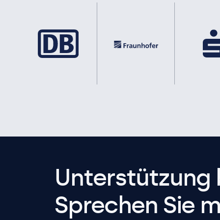
Unterstützung 
Sprechen Sie m