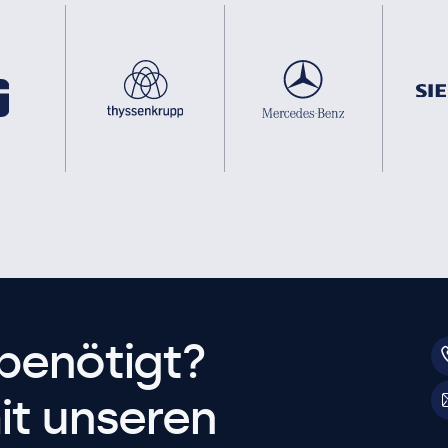
benötigt?
it unseren