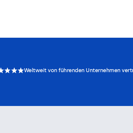
Weltweit von führenden Unternehmen vert