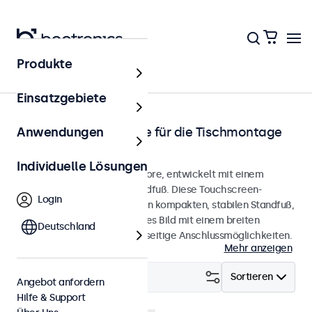
Produkte
Startseite
Einsatzgebiete
Touchscreen-Monitore für die Tischmontage
Anwendungen
von 7 bis 32 Zoll
Individuelle Lösungen
Desktop-Touchscreen-Monitore, entwickelt mit einem
robusten, verstellbaren Standfuß. Diese Touchscreen-
Login
Monitore verfügen über einen kompakten, stabilen Standfuß,
bieten ein gestochen scharfes Bild mit einem breiten
Deutschland
Betrachtungswinkel und vielseitige Anschlussmöglichkeiten.
Mehr anzeigen
Filtern (
1
)
Sortieren
Angebot anfordern
Hilfe & Support