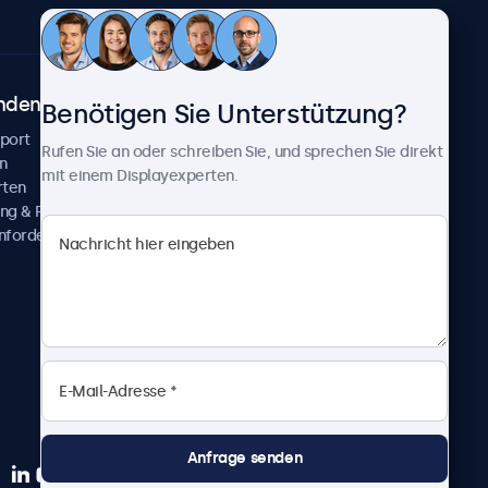
ndenservice
Über Beetronics
Benötigen Sie Unterstützung?
pport
Kundenprojekte
Rufen Sie an oder schreiben Sie, und sprechen Sie direkt
n
Neuigkeiten und Updates
mit einem Displayexperten.
rten
Über uns
ng & Reparatur
Karriere
nfordern
Geschäftsbedingungen
Datenschutzerklärung
Impressum
Anfrage senden