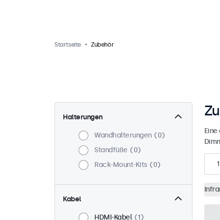
Startseite
Zubehör
Zu
Halterungen
Eine
Wandhalterungen
0
Dimm
Standfüße
0
1
Rack-Mount-Kits
0
Infr
Kabel
HDMI-Kabel
1