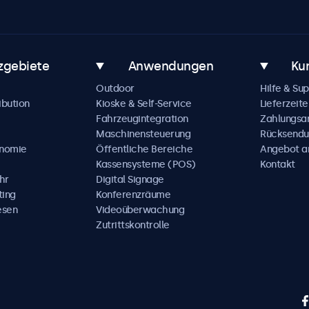
zgebiete
Anwendungen
Ku
Outdoor
Hilfe & Su
ibution
Kioske & Self-Service
Lieferzeite
Fahrzeugintegration
Zahlungsa
Maschinensteuerung
Rücksendu
onomie
Öffentliche Bereiche
Angebot a
Kassensysteme (POS)
Kontakt
hr
Digital Signage
ting
Konferenzräume
esen
Videoüberwachung
Zutrittskontrolle