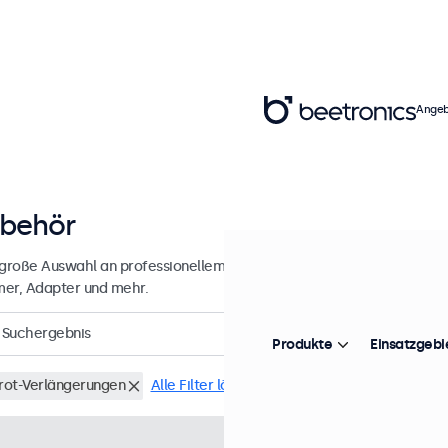
Angeb
behör
 große Auswahl an professionellem Zubehör für Ihre Beetronics-Disp
er, Adapter und mehr.
Suchergebnis
Produkte
Einsatzgebi
arot-Verlängerungen
Alle Filter löschen
Artikelnummer:
IRC7
8 Stüc