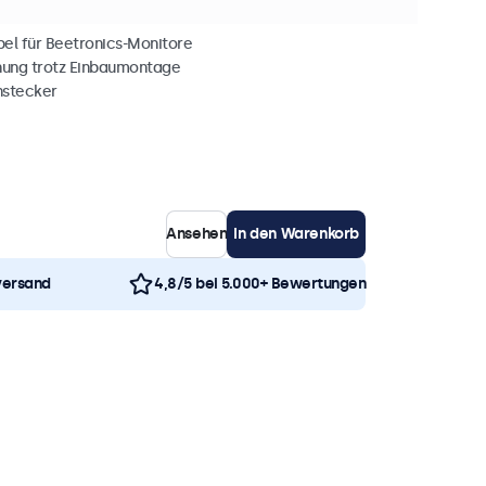
ng 1m
bel für Beetronics-Monitore
nung trotz Einbaumontage
nstecker
Ansehen
In den Warenkorb
versand
4,8/5 bei 5.000+ Bewertungen