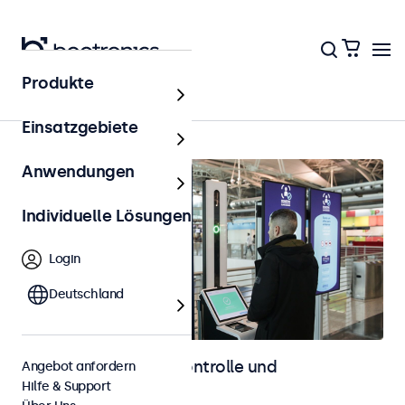
Produkte
Zutrittskontrolle
Einsatzgebiete
Anwendungen
Individuelle Lösungen
Login
Deutschland
Displays für Zutrittskontrolle und
Angebot anfordern
Hilfe & Support
Identifikation