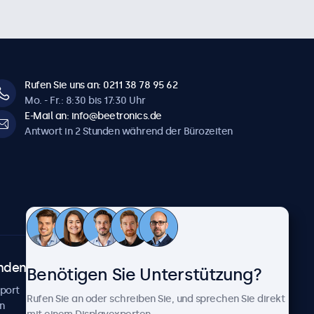
Rufen Sie uns an: 0211 38 78 95 62
Mo. - Fr.: 8:30 bis 17:30 Uhr
E-Mail an: info@beetronics.de
Antwort in 2 Stunden während der Bürozeiten
ndenservice
Über Beetronics
Benötigen Sie Unterstützung?
pport
Kundenprojekte
Rufen Sie an oder schreiben Sie, und sprechen Sie direkt
n
Neuigkeiten und Updates