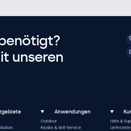
benötigt?
it unseren
zgebiete
Anwendungen
Ku
Outdoor
Hilfe & Su
ibution
Kioske & Self-Service
Lieferzeite