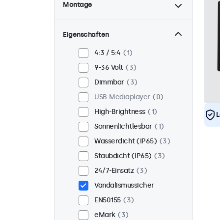
Montage
Tisch
2
Wand
2
Eigenschaften
Panel-Mount
1
4:3 / 5:4
1
Einbau
3
9-36 Volt
3
Rack-Montage (19 Zoll)
2
Dimmbar
3
VESA 75 x 75
1
USB-Mediaplayer
0
VESA 100 x 100
2
High-Brightness
1
L
Sonnenlichtlesbar
1
Wasserdicht (IP65)
3
Staubdicht (IP65)
3
24/7-Einsatz
3
Vandalismussicher
EN50155
3
eMark
3