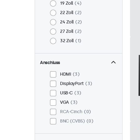
19 Zoll
4
22 Zoll
2
24 Zoll
2
27 Zoll
2
32 Zoll
1
Anschluss
HDMI
3
DisplayPort
3
USB-C
3
VGA
3
RCA-Cinch
0
BNC (CVBS)
0