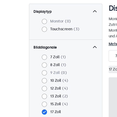
Di
Displaytyp
Moni
Monitor
0
Zutri
Touchscreen
3
Mont
und A
Mehr
Bilddiagonale
7 Zoll
1
8 Zoll
1
17 Zo
9 Zoll
0
10 Zoll
4
12 Zoll
4
13 Zoll
2
15 Zoll
4
17 Zoll