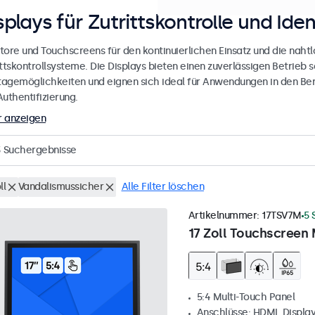
splays für Zutrittskontrolle und Iden
tore und Touchscreens für den kontinuierlichen Einsatz und die nahtlo
ttskontrollsysteme. Die Displays bieten einen zuverlässigen Betrieb s
agemöglichkeiten und eignen sich ideal für Anwendungen in den Bere
uthentifizierung.
 anzeigen
3
Suchergebnisse
ll
Vandalismussicher
Alle Filter löschen
Artikelnummer:
17TSV7M
5 
17 Zoll Touchscreen 
5:4 Multi-Touch Panel
Anschlüsse: HDMI, Displa