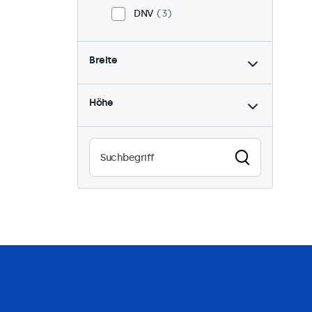
DNV
3
Breite
Höhe