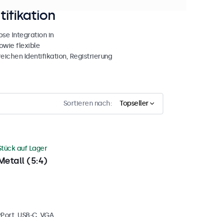
tifikation
se Integration in
owie flexible
ichen Identifikation, Registrierung
Sortieren nach:
Topseller
Stück auf Lager
Metall (5:4)
yPort, USB-C, VGA