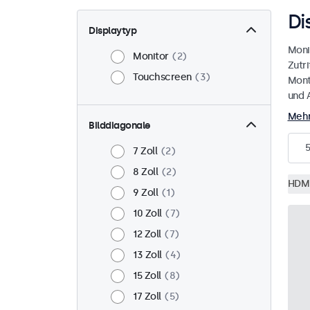
Di
Displaytyp
Moni
Monitor
2
Zutri
Touchscreen
3
Mont
und A
Mehr
Bilddiagonale
5
7 Zoll
2
8 Zoll
2
HDM
9 Zoll
1
10 Zoll
7
12 Zoll
7
13 Zoll
4
15 Zoll
8
17 Zoll
5