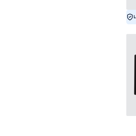
DNV
5
L