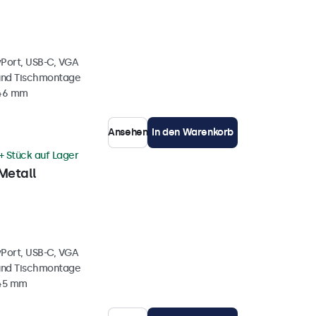
yPort, USB-C, VGA
und Tischmontage
 46 mm
Ansehen
In den Warenkorb
+ Stück auf Lager
Metall
yPort, USB-C, VGA
und Tischmontage
 45 mm