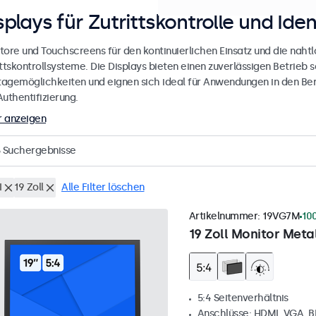
splays für Zutrittskontrolle und Iden
tore und Touchscreens für den kontinuierlichen Einsatz und die nahtlo
ttskontrollsysteme. Die Displays bieten einen zuverlässigen Betrieb s
agemöglichkeiten und eignen sich ideal für Anwendungen in den Bere
uthentifizierung.
 anzeigen
Suchergebnisse
I
19 Zoll
Alle Filter löschen
Artikelnummer:
19VG7M
10
19 Zoll Monitor Metal
5:4 Seitenverhältnis
Anschlüsse: HDMI, VGA, 