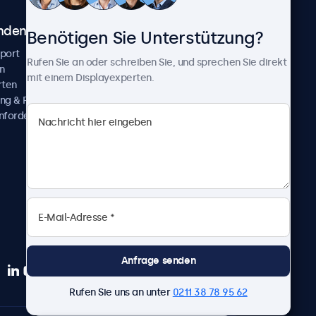
ndenservice
Über Beetronics
Benötigen Sie Unterstützung?
pport
Kundenprojekte
Rufen Sie an oder schreiben Sie, und sprechen Sie direkt
n
Neuigkeiten und Updates
mit einem Displayexperten.
rten
Über uns
ng & Reparatur
Karriere
nfordern
Geschäftsbedingungen
Datenschutzerklärung
Impressum
Anfrage senden
Rufen Sie uns an unter
0211 38 78 95 62