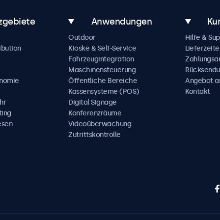
zgebiete
Anwendungen
Ku
Outdoor
Hilfe & Su
ibution
Kioske & Self-Service
Lieferzeite
Fahrzeugintegration
Zahlungsa
Maschinensteuerung
Rücksendu
onomie
Öffentliche Bereiche
Angebot a
Kassensysteme (POS)
Kontakt
hr
Digital Signage
ting
Konferenzräume
esen
Videoüberwachung
Zutrittskontrolle