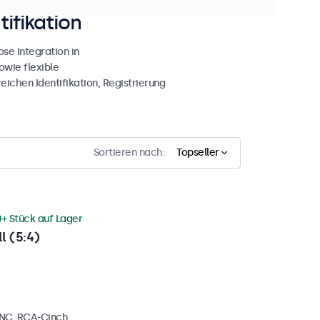
tifikation
se Integration in
owie flexible
ichen Identifikation, Registrierung
Sortieren nach:
Topseller
0+ Stück auf Lager
l (5:4)
BNC, RCA-Cinch