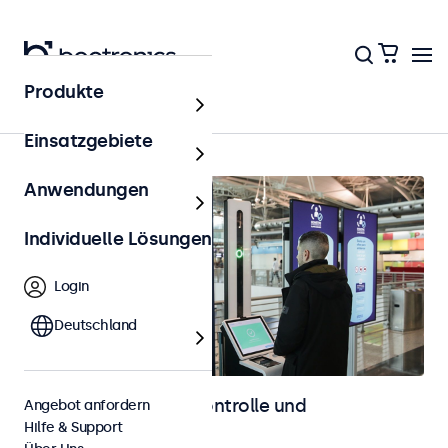
Produkte
Startseite
Einsatzgebiete
Anwendungen
Individuelle Lösungen
Login
Deutschland
Displays für Zutrittskontrolle und
Angebot anfordern
Hilfe & Support
Identifikation