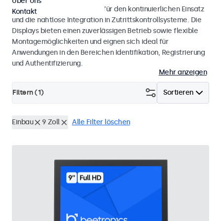
Über Uns
Monitore und Touchscreens für den kontinuierlichen Einsatz
Kontakt
und die nahtlose Integration in Zutrittskontrollsysteme. Die
Displays bieten einen zuverlässigen Betrieb sowie flexible
Montagemöglichkeiten und eignen sich ideal für
Anwendungen in den Bereichen Identifikation, Registrierung
und Authentifizierung.
Mehr anzeigen
Filtern (
1
)
Sortieren
Einbau
9 Zoll
Alle Filter löschen