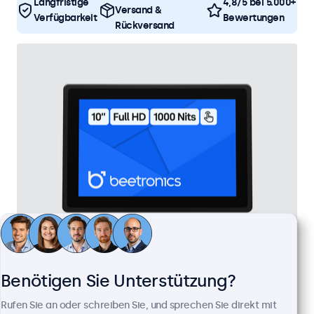
Langfristige
4,8/5 bei 5.000+
Versand &
Verfügbarkeit
Bewertungen
Rückversand
10 Zoll Touchscreen Metall (High-Brightness)
Benötigen Sie Unterstützung?
Artikelnummer:
10HB9M/U1
100+ Stück auf Lager
Rufen Sie an oder schreiben Sie, und sprechen Sie direkt mit