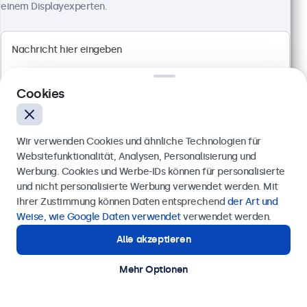
einem Displayexperten.
High-Brightness Full HD Multi-Touch Panel
Anschlüsse: HDMI, DisplayPort, USB-C, VGA
Montage: Einbau- und Panelmontage
Außenmaße: 260 x 178 x 37 mm
Cookies
599,00 €
712,81 € inkl. MwSt.
Wir verwenden Cookies und ähnliche Technologien für
Ansehen
In den Warenkorb
Websitefunktionalität, Analysen, Personalisierung und
Werbung. Cookies und Werbe-IDs können für personalisierte
Anfrage senden
und nicht personalisierte Werbung verwendet werden. Mit
Ihrer Zustimmung können Daten entsprechend
der Art und
Rufen Sie uns an unter
0211 38 78 95 62
Weise, wie Google Daten verwendet
verwendet werden.
Alle akzeptieren
Benötigen Sie Unterstützung?
Kontaktieren Sie uns!
Mehr Optionen