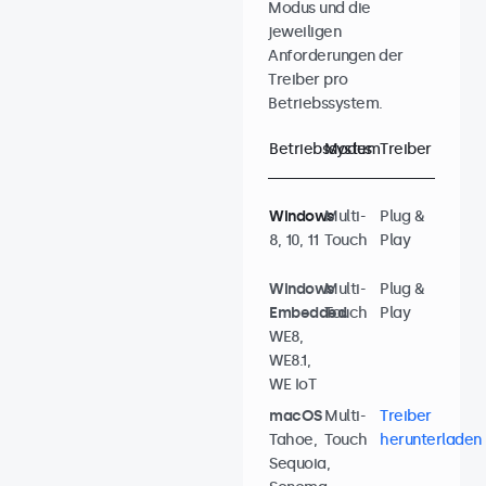
Modus und die
jeweiligen
Anforderungen der
Treiber pro
Betriebssystem.
Betriebssystem
Modus
Treiber
Windows
Multi-
Plug &
8, 10, 11
Touch
Play
Windows
Multi-
Plug &
Embedded
Touch
Play
WE8,
WE8.1,
WE IoT
macOS
Multi-
Treiber
Tahoe,
Touch
herunterladen
Sequoia,