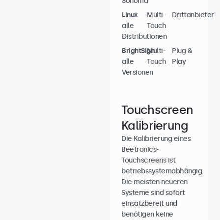
Sonoma
Linux
Multi-
Drittanbieter
alle
Touch
Distributionen
BrightSign
Multi-
Plug &
alle
Touch
Play
Versionen
Touchscreen
Kalibrierung
Die Kalibrierung eines
Beetronics-
Touchscreens ist
betriebssystemabhängig.
Die meisten neueren
Systeme sind sofort
einsatzbereit und
benötigen keine