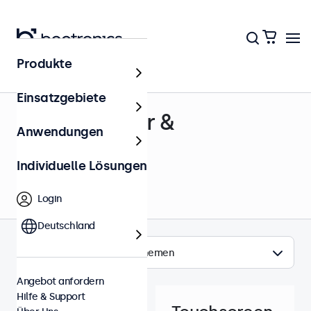
Produkte
Hilfe & Support
Einsatzgebiete
Touch-Treiber &
Anwendungen
Kalibrierung
Individuelle Lösungen
Login
Deutschland
Themen
Angebot anfordern
Hilfe & Support