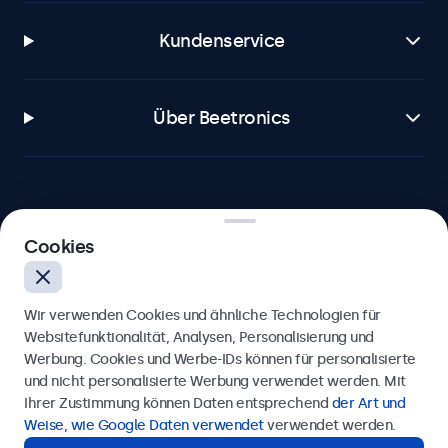
Kundenservice
Über Beetronics
Beetronics
Cookies
Berliner Allee 59, 40212 Düsseldorf, Deutschland
Wir verwenden Cookies und ähnliche Technologien für
4.8/5 bewertet von 5000+ Unternehmen
Websitefunktionalität, Analysen, Personalisierung und
Werbung. Cookies und Werbe-IDs können für personalisierte
Deutsch
und nicht personalisierte Werbung verwendet werden. Mit
Ihrer Zustimmung können Daten entsprechend
der Art und
Weise, wie Google Daten verwendet
verwendet werden.