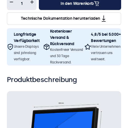
In den Warenkorb
Technische Dokumentation herunterladen
Kostenloser
Langfristige
4,8/5 bei 5.000+
Versand &
Verfügbarkeit
Bewertungen
Rückversand
Unsere Displays
Viele Unternehmen
Kostenfreier Versand
sind jahrelang
vertrauen uns
und 30 Tage
verfügbar.
weltweit.
Rückversand.
Produktbeschreibung