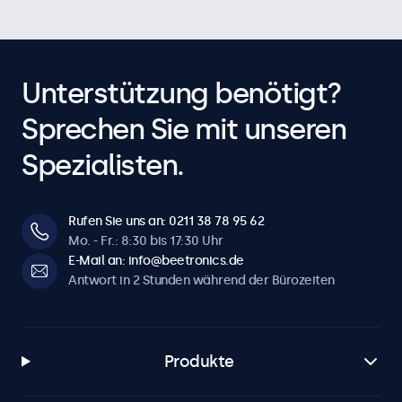
optionalen Dimmer oder integrierten Umgebungslichtsensor
zur automatischen Helligkeitsanpassung.Schwellenwerte
sind konfigurierbar.
Unterstützung benötigt?
Software & Kompatibilität
Sprechen Sie mit unseren
Windows
Windows 8, 10, 11
Spezialisten.
Windows Embedded
Windows Embedded 8 Industry, 8.1 Industry, IoT Enterprise
Rufen Sie uns an: 0211 38 78 95 62
macOS
Mo. - Fr.: 8:30 bis 17:30 Uhr
Tahoe, Sequoia, Sonoma
E-Mail an: info@beetronics.de
Antwort in 2 Stunden während der Bürozeiten
Linux
alle Linux-Distributionen
Brightsign
Produkte
alle BrightsignOS-Versionen
Samsung DeX