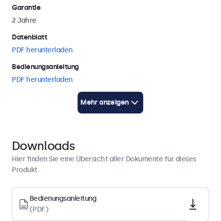
Garantie
2 Jahre
Datenblatt
PDF herunterladen
Bedienungsanleitung
PDF herunterladen
Kurzanleitung
Mehr anzeigen
PDF herunterladen
Display-Architektur
Downloads
Seitenverhältnis
Hier finden Sie eine Übersicht aller Dokumente für dieses
16:9 (4:3 einstellbar)
Produkt.
Native Auflösung
Bedienungsanleitung
1920 x 1080
(PDF)
Pixels pro Zoll