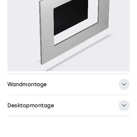
Wandmontage
Der Monitor ist für die Panelmontage konzipiert und bietet
eine wasser- und staubdichte Einbauoption. Der schlanke,
symmetrische Rahmen mit integriertem
Desktopmontage
Gummidichtungsring sorgt für einen eleganten und nahtlosen
Einbau. Der Touchscreen ist wartungsfrei, benötigt keine
Belüftung und ist sowohl für den Innen- als auch für den
Außeneinsatz geeignet. Die Montage ist sowohl im Hoch- als
auch im Querformat möglich.