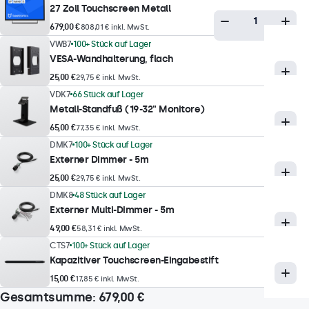
27 Zoll Touchscreen Metall
Betrachtungswinkel
679,00 €
808,01 € inkl. MwSt.
178° Horizontal, 178° Vertikal
VWB7
100+ Stück auf Lager
VESA-Wandhalterung, flach
Reaktionszeit
25,00 €
29,75 € inkl. MwSt.
10 ms
VDK7
66 Stück auf Lager
Unterstützte Auflösungen
Metall-Standfuß (19-32" Monitore)
1920 x 1080 (max), 640 x 480 (min)
65,00 €
77,35 € inkl. MwSt.
Farbübertragung
DMK7
100+ Stück auf Lager
Externer Dimmer - 5m
PAL/NTSC/SECAM
25,00 €
29,75 € inkl. MwSt.
DMK8
48 Stück auf Lager
Touch-Technologie
Externer Multi-Dimmer - 5m
Touch Technologie
49,00 €
58,31 € inkl. MwSt.
Kapazitiv
CTS7
100+ Stück auf Lager
Kapazitiver Touchscreen-Eingabestift
Touchpunkte
15,00 €
17,85 € inkl. MwSt.
10-Punkt (Multi-Touch)
Gesamtsumme:
679,00 €