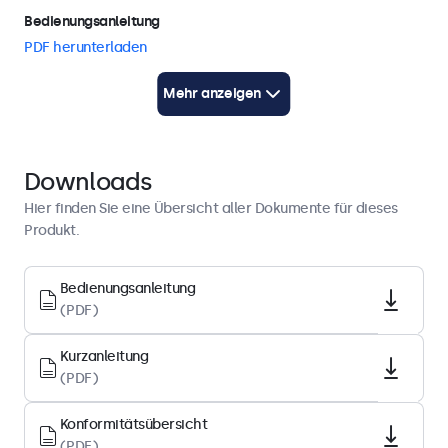
Bedienungsanleitung
PDF herunterladen
Kurzanleitung
Mehr anzeigen
PDF herunterladen
Display-Architektur
Downloads
Seitenverhältnis
Hier finden Sie eine Übersicht aller Dokumente für dieses
16:9 (4:3 einstellbar)
Produkt.
Native Auflösung
Bedienungsanleitung
1920 x 1080
(PDF)
Pixels pro Zoll
82 PPI
Kurzanleitung
(PDF)
Bilddiagonale
27.1 Zoll (688 mm)
Konformitätsübersicht
Paneltyp
(PDF)