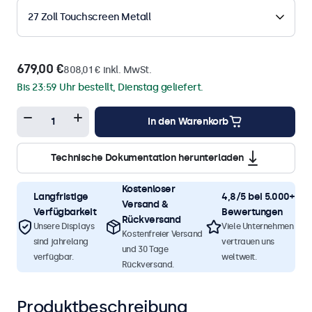
27 Zoll Touchscreen Metall
679,00 €
808,01 € inkl. MwSt.
Bis 23:59 Uhr bestellt, Dienstag geliefert.
In den Warenkorb
Technische Dokumentation herunterladen
Kostenloser
Langfristige
4,8/5 bei 5.000+
Versand &
Verfügbarkeit
Bewertungen
Rückversand
Unsere Displays
Viele Unternehmen
Kostenfreier Versand
sind jahrelang
vertrauen uns
und 30 Tage
verfügbar.
weltweit.
Rückversand.
Produktbeschreibung