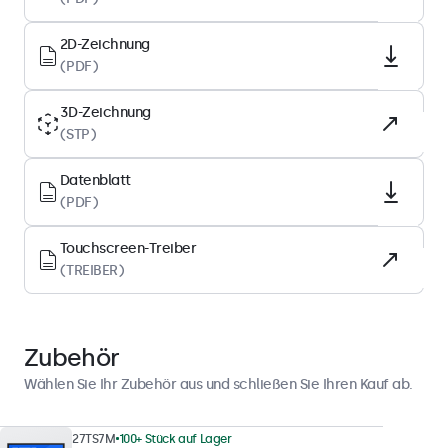
IPS-LCD
2D-Zeichnung
Hintergrundbeleuchtung
(PDF)
LED
3D-Zeichnung
Oberfläche
(STP)
Gehärtetes Glas
Unterstützte Ausrichtung
Datenblatt
Querformat, Hochformat, Face-Up
(PDF)
Touchscreen-Treiber
Display-Leistung
(TREIBER)
Maximale Helligkeit
300 nits (typisch)
Zubehör
Minimale Helligkeit
1 nit
Wählen Sie Ihr Zubehör aus und schließen Sie Ihren Kauf ab.
Kontrast
27TS7M
100+ Stück auf Lager
3000:1