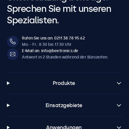
Sprechen Sie mit unseren
Auto-An
Automatisch einschalten bei Strom / Signal.
Spezialisten.
Dimmen
Einstellbare Hintergrundbeleuchtung über Fernbedienung
oder optionalen Dimmer.
Rufen Sie uns an: 0211 38 78 95 62
Mo. - Fr.: 8:30 bis 17:30 Uhr
E-Mail an: info@beetronics.de
Software & Kompatibilität
Antwort in 2 Stunden während der Bürozeiten
Windows
Windows 8, 10, 11
Windows Embedded
Produkte
Windows Embedded 8 Industry, 8.1 Industry, IoT Enterprise
macOS
Einsatzgebiete
Tahoe, Sequoia, Sonoma
Linux
alle Linux-Distributionen
Anwendungen