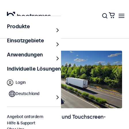
Produkte
Startseite
Einsatzgebiete
Anwendungen
Individuelle Lösungen
Login
Deutschland
Automotive-Monitore und Touchscreen-
Angebot anfordern
Hilfe & Support
Displays