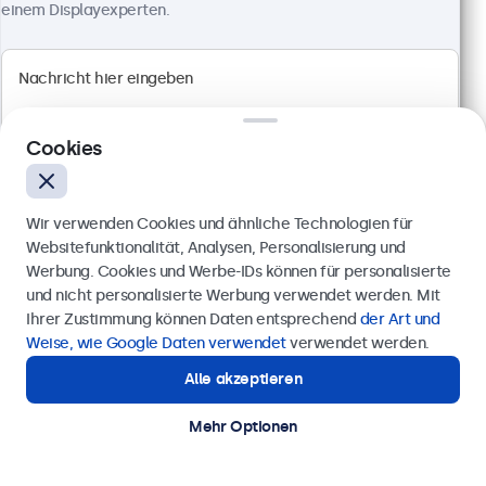
einem Displayexperten.
Artikelnummer:
10TS7
100+ Stück auf Lager
Full HD Multi-Touch Panel
Cookies
Anschlüsse: HDMI, DisplayPort, USB-C, VGA
Montage: Wand- und Tischmontage
Außenmaße: 242 x 169 x 34 mm
Wir verwenden Cookies und ähnliche Technologien für
349,00 €
Websitefunktionalität, Analysen, Personalisierung und
415,31 € inkl. MwSt.
Werbung. Cookies und Werbe-IDs können für personalisierte
Anfrage senden
und nicht personalisierte Werbung verwendet werden. Mit
Ansehen
In den Warenkorb
Ihrer Zustimmung können Daten entsprechend
der Art und
Rufen Sie uns an unter
0211 38 78 95 62
Weise, wie Google Daten verwendet
verwendet werden.
Alle akzeptieren
Benötigen Sie Unterstützung?
Kontaktieren Sie uns!
Mehr Optionen