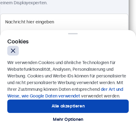
einem Displayexperten.
Artikelnummer:
10TS7
100+ Stück auf Lager
Full HD Multi-Touch Panel
Cookies
Anschlüsse: HDMI, DisplayPort, USB-C, VGA
Montage: Wand- und Tischmontage
Außenmaße: 242 x 169 x 34 mm
Wir verwenden Cookies und ähnliche Technologien für
349,00 €
Websitefunktionalität, Analysen, Personalisierung und
415,31 € inkl. MwSt.
Werbung. Cookies und Werbe-IDs können für personalisierte
Anfrage senden
und nicht personalisierte Werbung verwendet werden. Mit
Ansehen
In den Warenkorb
Ihrer Zustimmung können Daten entsprechend
der Art und
Rufen Sie uns an unter
0211 38 78 95 62
Weise, wie Google Daten verwendet
verwendet werden.
Alle akzeptieren
Benötigen Sie Unterstützung?
Kontaktieren Sie uns!
Mehr Optionen