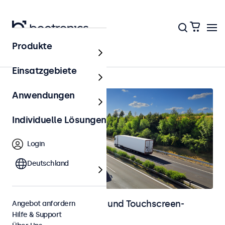
Produkte
Startseite
Einsatzgebiete
Anwendungen
Individuelle Lösungen
Login
Deutschland
Automotive-Monitore und Touchscreen-
Angebot anfordern
Hilfe & Support
Displays