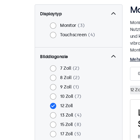
Mo
Displaytyp
Moni
Monitor
3
Nutz
Touchscreen
4
und 
vibr
Mont
Bilddiagonale
Mehr
7 Zoll
2
8 Zoll
2
9 Zoll
1
12 Zo
10 Zoll
7
12 Zoll
13 Zoll
4
15 Zoll
8
17 Zoll
5
B