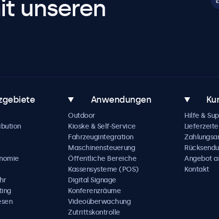
it unseren
zgebiete
Anwendungen
Ku
Outdoor
Hilfe & Su
ibution
Kioske & Self-Service
Lieferzeite
Fahrzeugintegration
Zahlungsa
Maschinensteuerung
Rücksendu
onomie
Öffentliche Bereiche
Angebot a
Kassensysteme (POS)
Kontakt
hr
Digital Signage
ting
Konferenzräume
esen
Videoüberwachung
Zutrittskontrolle