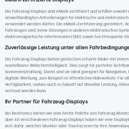
Die Fahrzeug-Displays sind eMark-zertifiziert und erfüllen sowohl
umweltbedingten Anforderungen für elektrische und elektronisc
verwendet werden dürfen. Die eMark-Zertifizierung garantiert, dass
Fahrzeugen sind, keine Störungen in anderen elektronischen Sys
elektromagnetische Interferenzen (EMI) sowie hochfrequente Stö
Zuverlässige Leistung unter allen Fahrbedingung
Die Fahrzeug-Displays bieten gestochen scharfe Bilder mit einem
einstellbarer Bildschirmhelligkeit. Dies sorgt für perfekte Sichtbark
Sonneneinstrahlung. Damit sind sie ideal geeignet für Navigation
digitale Werbung, zum Beispiel im öffentlichen Nahverkehr. Für al
Verfügbarkeit, sodass auch in Zukunft auf dieselbe Leistung, Ab
vertraut werden kann.
Ihr Partner für Fahrzeug-Displays
Bei Beetronics bieten wir eine breite Palette von Fahrzeug-Moni
über 60 verschiedenen Fahrzeug-Displays haben wir eine Displaylö
sich dafür, welcher Monitor oder Touchscreen für Ihre Anwendung