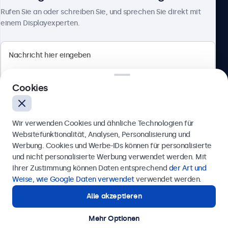
Über Beetronics
Rufen Sie an oder schreiben Sie, und sprechen Sie direkt mit
einem Displayexperten.
Beetronics
Cookies
Berliner Allee 59, 40212 Düsseldorf, Deutschland
4.8/5 bewertet von 5000+ Unternehmen
Wir verwenden Cookies und ähnliche Technologien für
Deutsch
Websitefunktionalität, Analysen, Personalisierung und
Werbung. Cookies und Werbe-IDs können für personalisierte
Anfrage senden
und nicht personalisierte Werbung verwendet werden. Mit
Ihrer Zustimmung können Daten entsprechend
der Art und
Rufen Sie uns an unter
0211 38 78 95 62
Weise, wie Google Daten verwendet
verwendet werden.
Alle akzeptieren
Benötigen Sie Unterstützung?
Kontaktieren Sie uns!
Mehr Optionen
© 2026 Beetronics