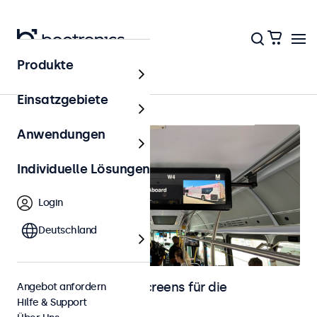
Produkte
Fahrzeugintegration
Einsatzgebiete
Anwendungen
Individuelle Lösungen
Login
Deutschland
Monitore und Touchscreens für die
Angebot anfordern
Hilfe & Support
Fahrzeugintegration