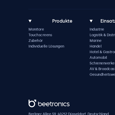
Produkte
Einsat
Monitore
Industrie
Touchscreens
Logistik & Distr
Zubehör
Marine
Individuelle Lösungen
Handel
Hotel & Gastr
Automobil
Schienenverke
AV & Broadcas
Gesundheitsw
Beetronics
Berliner Allee 59, 40212 Düsseldorf, Deutschland