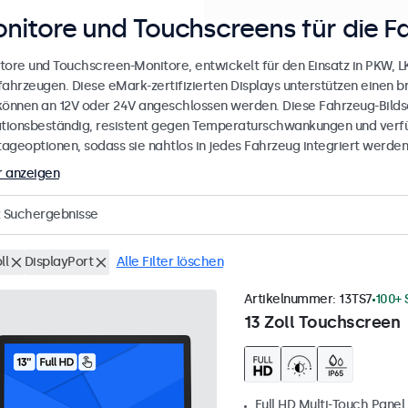
nitore und Touchscreens für die F
tore und Touchscreen-Monitore, entwickelt für den Einsatz in PKW, 
fahrzeugen. Diese eMark-zertifizierten Displays unterstützen einen 
können an 12V oder 24V angeschlossen werden. Diese Fahrzeug-Bilds
ationsbeständig, resistent gegen Temperaturschwankungen und verfü
ageoptionen, sodass sie nahtlos in jedes Fahrzeug integriert werden
 anzeigen
Suchergebnisse
ll
DisplayPort
Alle Filter löschen
Artikelnummer:
13TS7
100+ 
13 Zoll Touchscreen
Full HD Multi-Touch Panel