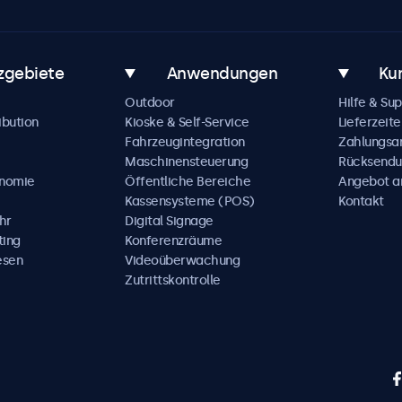
zgebiete
Anwendungen
Ku
Outdoor
Hilfe & Su
ibution
Kioske & Self-Service
Lieferzeite
Fahrzeugintegration
Zahlungsa
Maschinensteuerung
Rücksendu
onomie
Öffentliche Bereiche
Angebot a
Kassensysteme (POS)
Kontakt
hr
Digital Signage
ting
Konferenzräume
esen
Videoüberwachung
Zutrittskontrolle