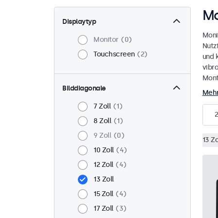
Mo
Displaytyp
Moni
Monitor
0
Nutz
Touchscreen
2
und 
vibr
Mont
Bilddiagonale
Mehr
7 Zoll
1
2
8 Zoll
1
9 Zoll
0
13 Zo
10 Zoll
4
12 Zoll
4
13 Zoll
15 Zoll
4
17 Zoll
3