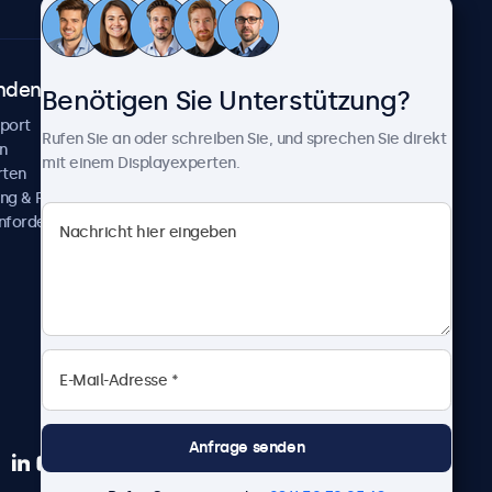
ndenservice
Über Beetronics
Benötigen Sie Unterstützung?
pport
Kundenprojekte
Rufen Sie an oder schreiben Sie, und sprechen Sie direkt
n
Neuigkeiten und Updates
mit einem Displayexperten.
rten
Über uns
ng & Reparatur
Karriere
nfordern
Geschäftsbedingungen
Datenschutzerklärung
Impressum
Anfrage senden