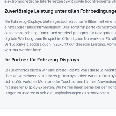
elektromagnetische Interferenzen (EMI) sowie hochfrequente Stö
Zuverlässige Leistung unter allen Fahrbedingung
Die Fahrzeug-Displays bieten gestochen scharfe Bilder mit einem
einstellbarer Bildschirmhelligkeit. Dies sorgt für perfekte Sichtbark
Sonneneinstrahlung. Damit sind sie ideal geeignet für Navigation
digitale Werbung, zum Beispiel im öffentlichen Nahverkehr. Für al
Verfügbarkeit, sodass auch in Zukunft auf dieselbe Leistung, Ab
vertraut werden kann.
Ihr Partner für Fahrzeug-Displays
Bei Beetronics bieten wir eine breite Palette von Fahrzeug-Moni
über 60 verschiedenen Fahrzeug-Displays haben wir eine Displaylö
sich dafür, welcher Monitor oder Touchscreen für Ihre Anwendung
mit unseren Display-Experten. Wir helfen Ihnen gerne bei der richt
Fragen zu unseren In-Vehicle-Displaylösungen zu beantworten.