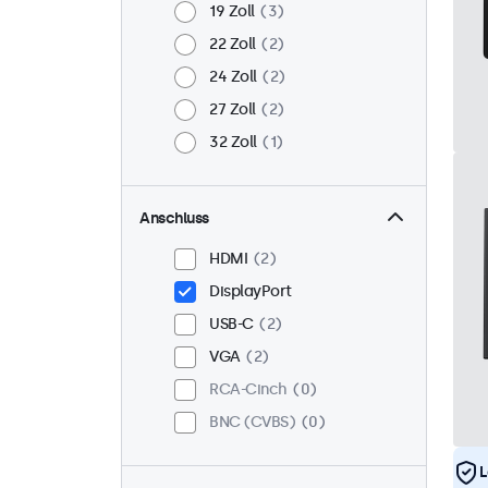
19 Zoll
3
22 Zoll
2
24 Zoll
2
27 Zoll
2
32 Zoll
1
Anschluss
HDMI
2
DisplayPort
USB-C
2
VGA
2
RCA-Cinch
0
BNC (CVBS)
0
L