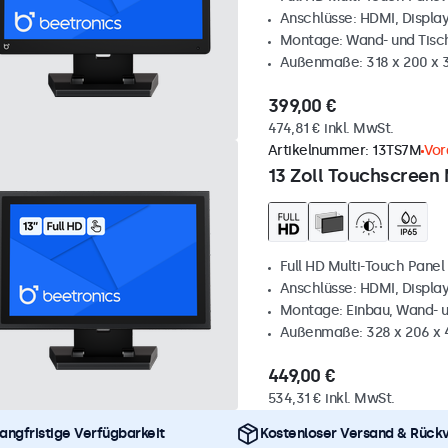
Anschlüsse: HDMI, Displa
Montage: Wand- und Tis
Außenmaße: 318 x 200 x
399,00 €
474,81 € inkl. MwSt.
Artikelnummer:
13TS7M
Vor
13 Zoll Touchscreen 
Full HD Multi-Touch Panel
Anschlüsse: HDMI, Displa
Montage: Einbau, Wand- 
Außenmaße: 328 x 206 x
449,00 €
534,31 € inkl. MwSt.
angfristige Verfügbarkeit
Kostenloser Versand & Rück