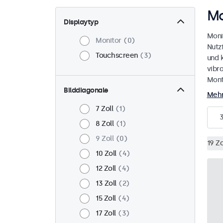
Mo
Displaytyp
Moni
Monitor
0
Nutz
Touchscreen
3
und 
vibr
Mont
Bilddiagonale
Mehr
7 Zoll
1
8 Zoll
1
9 Zoll
0
19 Zo
10 Zoll
4
12 Zoll
4
13 Zoll
2
15 Zoll
4
17 Zoll
3