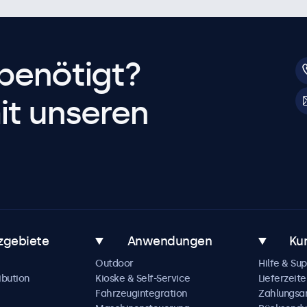
benötigt?
it unseren
zgebiete
Anwendungen
Ku
Outdoor
Hilfe & Su
ibution
Kioske & Self-Service
Lieferzeite
Fahrzeugintegration
Zahlungsa