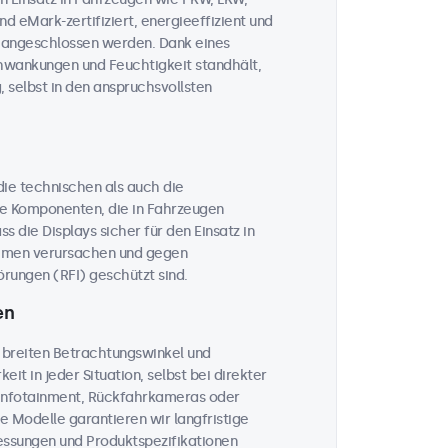
d eMark-zertifiziert, energieeffizient und
V angeschlossen werden. Dank eines
chwankungen und Feuchtigkeit standhält,
, selbst in den anspruchsvollsten
 die technischen als auch die
he Komponenten, die in Fahrzeugen
 die Displays sicher für den Einsatz in
temen verursachen und gegen
rungen (RFI) geschützt sind.
en
 breiten Betrachtungswinkel und
eit in jeder Situation, selbst bei direkter
, Infotainment, Rückfahrkameras oder
le Modelle garantieren wir langfristige
messungen und Produktspezifikationen