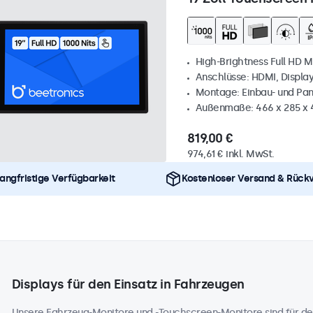
High-Brightness Full HD M
Anschlüsse: HDMI, Displa
Montage: Einbau- und Pa
Außenmaße: 466 x 285 x
819,00 €
974,61 € inkl. MwSt.
angfristige Verfügbarkeit
Kostenloser Versand & Rück
Displays für den Einsatz in Fahrzeugen
Unsere Fahrzeug-Monitore und -Touchscreen-Monitore sind für de