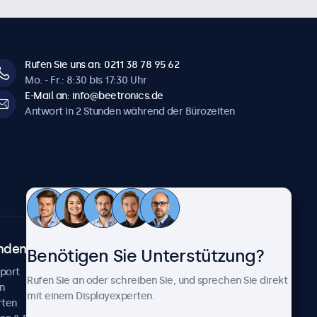
Rufen Sie uns an: 0211 38 78 95 62
Mo. - Fr.: 8:30 bis 17:30 Uhr
E-Mail an: info@beetronics.de
Antwort in 2 Stunden während der Bürozeiten
ndenservice
Über Beetronics
Benötigen Sie Unterstützung?
pport
Kundenprojekte
Rufen Sie an oder schreiben Sie, und sprechen Sie direkt
n
Neuigkeiten und Updates
mit einem Displayexperten.
rten
Über uns