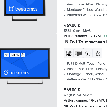
Anschlüsse: HDMI, Displa
Montage: Einbau, Wand- 
Außenmaße: 421 x 346 x
469,00 €
558,11 € inkl. MwSt.
Artikelnummer:
19TS7M
100
19 Zoll Touchscreen 
Full HD Multi-Touch Panel
Anschlüsse: HDMI, Displa
Montage: Einbau, Wand- 
Außenmaße: 481 x 294 x
569,00 €
677,11 € inkl. MwSt.
Artikelnummer:
19HB9M/U1
19 Zoll Touchscreen 