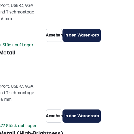
yPort, USB-C, VGA
und Tischmontage
 46 mm
Ansehen
In den Warenkorb
+ Stück auf Lager
Metall
yPort, USB-C, VGA
und Tischmontage
 45 mm
Ansehen
In den Warenkorb
77 Stück auf Lager
Metall (High-Brightness)