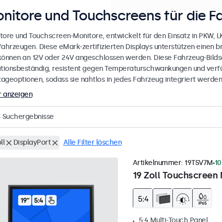
nitore und Touchscreens für die F
tore und Touchscreen-Monitore, entwickelt für den Einsatz in PKW, 
fahrzeugen. Diese eMark-zertifizierten Displays unterstützen einen 
können an 12V oder 24V angeschlossen werden. Diese Fahrzeug-Bilds
ationsbeständig, resistent gegen Temperaturschwankungen und verfü
ageoptionen, sodass sie nahtlos in jedes Fahrzeug integriert werden
 anzeigen
3
Suchergebnisse
ll
DisplayPort
Alle Filter löschen
Artikelnummer:
19TSV7M
10
19 Zoll Touchscreen 
5:4 Multi-Touch Panel