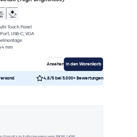
ulti-Touch Panel
yPort, USB-C, VGA
nelmontage
 44 mm
Ansehen
In den Warenkorb
versand
4,8/5 bei 5.000+ Bewertungen
n Einsatz in Fahrzeugen wie PKW, LKW,