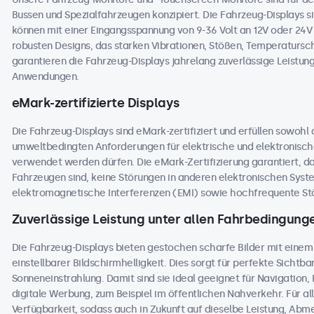
Bussen und Spezialfahrzeugen konzipiert. Die Fahrzeug-Displays sin
können mit einer Eingangsspannung von 9-36 Volt an 12V oder 24
robusten Designs, das starken Vibrationen, Stößen, Temperaturs
garantieren die Fahrzeug-Displays jahrelang zuverlässige Leistung
Anwendungen.
eMark-zertifizierte Displays
Die Fahrzeug-Displays sind eMark-zertifiziert und erfüllen sowohl
umweltbedingten Anforderungen für elektrische und elektronisc
verwendet werden dürfen. Die eMark-Zertifizierung garantiert, dass
Fahrzeugen sind, keine Störungen in anderen elektronischen Sys
elektromagnetische Interferenzen (EMI) sowie hochfrequente Stö
Zuverlässige Leistung unter allen Fahrbedingung
Die Fahrzeug-Displays bieten gestochen scharfe Bilder mit einem
einstellbarer Bildschirmhelligkeit. Dies sorgt für perfekte Sichtbark
Sonneneinstrahlung. Damit sind sie ideal geeignet für Navigation
digitale Werbung, zum Beispiel im öffentlichen Nahverkehr. Für al
Verfügbarkeit, sodass auch in Zukunft auf dieselbe Leistung, Ab