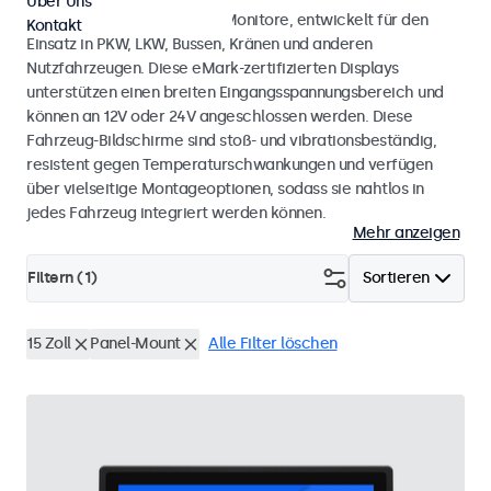
Über Uns
Monitore und Touchscreen-Monitore, entwickelt für den
Kontakt
Einsatz in PKW, LKW, Bussen, Kränen und anderen
Nutzfahrzeugen. Diese eMark-zertifizierten Displays
unterstützen einen breiten Eingangsspannungsbereich und
können an 12V oder 24V angeschlossen werden. Diese
Fahrzeug-Bildschirme sind stoß- und vibrationsbeständig,
resistent gegen Temperaturschwankungen und verfügen
über vielseitige Montageoptionen, sodass sie nahtlos in
jedes Fahrzeug integriert werden können.
Mehr anzeigen
Filtern (
1
)
Sortieren
15 Zoll
Panel-Mount
Alle Filter löschen