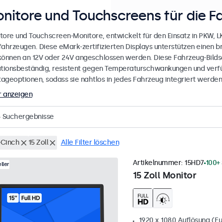
nitore und Touchscreens für die F
tore und Touchscreen-Monitore, entwickelt für den Einsatz in PKW, 
fahrzeugen. Diese eMark-zertifizierten Displays unterstützen einen 
können an 12V oder 24V angeschlossen werden. Diese Fahrzeug-Bilds
ationsbeständig, resistent gegen Temperaturschwankungen und verfü
ageoptionen, sodass sie nahtlos in jedes Fahrzeug integriert werden
 anzeigen
4
Suchergebnisse
Cinch
15 Zoll
Alle Filter löschen
Artikelnummer:
15HD7
100+
ller
15 Zoll Monitor
1920 x 1080 Auflösung (Fu