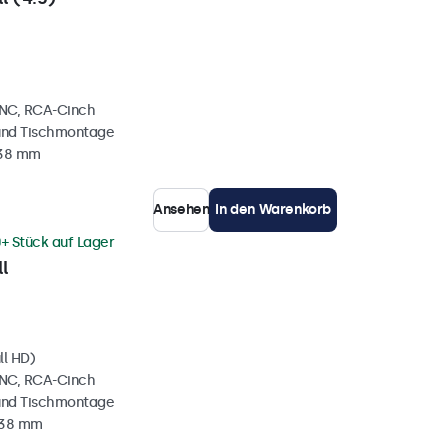
BNC, RCA-Cinch
und Tischmontage
 38 mm
Ansehen
In den Warenkorb
+ Stück auf Lager
l
ll HD)
BNC, RCA-Cinch
und Tischmontage
 38 mm