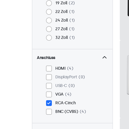
19 Zoll
2
22 Zoll
1
24 Zoll
1
27 Zoll
1
32 Zoll
1
Anschluss
HDMI
4
DisplayPort
0
USB-C
0
VGA
4
RCA-Cinch
BNC (CVBS)
4