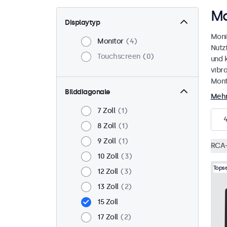
Mo
Displaytyp
Moni
Monitor
4
Nutz
Touchscreen
0
und 
vibr
Mont
Bilddiagonale
Mehr
7 Zoll
1
8 Zoll
1
9 Zoll
1
RCA-
10 Zoll
3
Topse
12 Zoll
3
13 Zoll
2
15 Zoll
17 Zoll
2