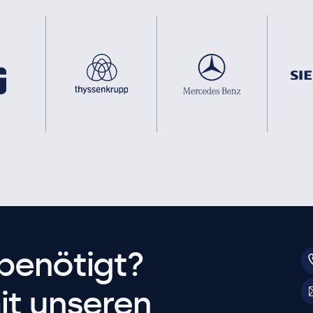
benötigt?
it unseren