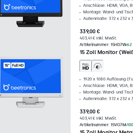
Anschlüsse: HDMI, VGA, 
Montage: Wand- und Tis
Außenmaße: 372 x 232 x
339,00 €
403,41 € inkl. MwSt.
Artikelnummer:
15HD7W
62 
15 Zoll Monitor (Wei
1920 x 1080 Auflösung (Fu
Anschlüsse: HDMI, VGA, 
Montage: Wand- und Tis
Außenmaße: 372 x 232 x
339,00 €
403,41 € inkl. MwSt.
Artikelnummer:
15VG7M
100
15 Zoll Monitor Metal