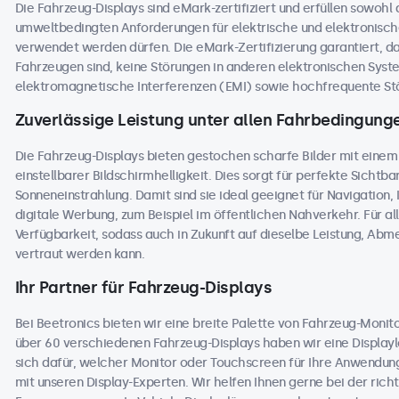
Die Fahrzeug-Displays sind eMark-zertifiziert und erfüllen sowohl
umweltbedingten Anforderungen für elektrische und elektronisc
verwendet werden dürfen. Die eMark-Zertifizierung garantiert, dass
Fahrzeugen sind, keine Störungen in anderen elektronischen Sys
elektromagnetische Interferenzen (EMI) sowie hochfrequente Stö
Zuverlässige Leistung unter allen Fahrbedingung
Die Fahrzeug-Displays bieten gestochen scharfe Bilder mit einem
einstellbarer Bildschirmhelligkeit. Dies sorgt für perfekte Sichtbark
Sonneneinstrahlung. Damit sind sie ideal geeignet für Navigation
digitale Werbung, zum Beispiel im öffentlichen Nahverkehr. Für al
Verfügbarkeit, sodass auch in Zukunft auf dieselbe Leistung, Ab
vertraut werden kann.
Ihr Partner für Fahrzeug-Displays
Bei Beetronics bieten wir eine breite Palette von Fahrzeug-Moni
über 60 verschiedenen Fahrzeug-Displays haben wir eine Displaylö
sich dafür, welcher Monitor oder Touchscreen für Ihre Anwendung
mit unseren Display-Experten. Wir helfen Ihnen gerne bei der richt