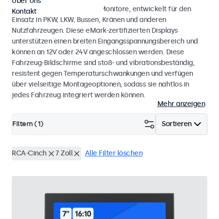
Über Uns
Monitore und Touchscreen-Monitore, entwickelt für den
Kontakt
Einsatz in PKW, LKW, Bussen, Kränen und anderen
Nutzfahrzeugen. Diese eMark-zertifizierten Displays
unterstützen einen breiten Eingangsspannungsbereich und
können an 12V oder 24V angeschlossen werden. Diese
Fahrzeug-Bildschirme sind stoß- und vibrationsbeständig,
resistent gegen Temperaturschwankungen und verfügen
über vielseitige Montageoptionen, sodass sie nahtlos in
jedes Fahrzeug integriert werden können.
Mehr anzeigen
Filtern (
1
)
Sortieren
RCA-Cinch
7 Zoll
Alle Filter löschen