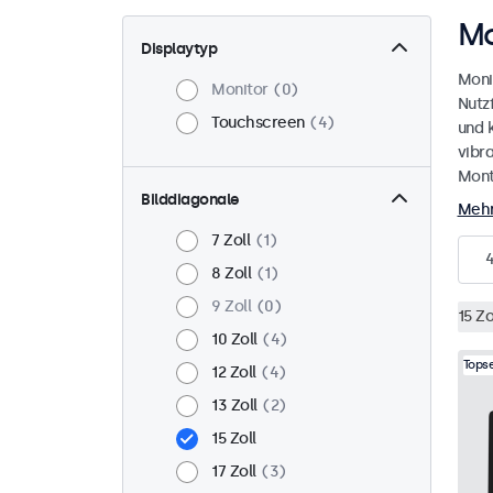
Mo
Displaytyp
Moni
Monitor
0
Nutz
Touchscreen
4
und 
vibr
Mont
Bilddiagonale
Mehr
7 Zoll
1
8 Zoll
1
9 Zoll
0
15 Zo
10 Zoll
4
Topse
12 Zoll
4
13 Zoll
2
15 Zoll
17 Zoll
3