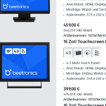
Anschlüsse: HDMI, Displa
Montage: Wand- und Tis
Außenmaße: 373 x 232 x
459,00 €
546,21 € inkl. MwSt.
Artikelnummer:
15TSV7M
10
15 Zoll Touchscreen 
4:3 Multi-Touch Panel
Anschlüsse: HDMI, Displa
Montage: Einbau, Wand- 
Außenmaße: 345 x 269 x
399,00 €
474,81 € inkl. MwSt.
Artikelnummer:
15TS7M
100
15 Zoll Touchscreen 