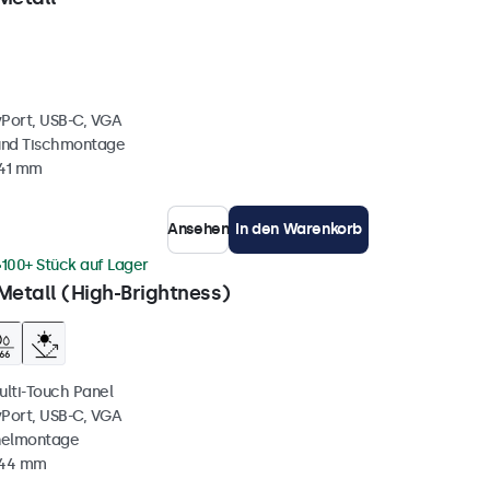
yPort, USB-C, VGA
und Tischmontage
 41 mm
Ansehen
In den Warenkorb
100+ Stück auf Lager
Metall (High-Brightness)
ulti-Touch Panel
yPort, USB-C, VGA
nelmontage
 44 mm