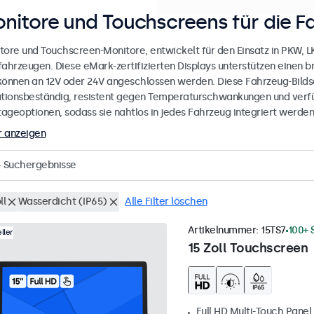
nitore und Touchscreens für die F
tore und Touchscreen-Monitore, entwickelt für den Einsatz in PKW, 
fahrzeugen. Diese eMark-zertifizierten Displays unterstützen einen 
können an 12V oder 24V angeschlossen werden. Diese Fahrzeug-Bilds
ationsbeständig, resistent gegen Temperaturschwankungen und verfü
ageoptionen, sodass sie nahtlos in jedes Fahrzeug integriert werden
 anzeigen
4
Suchergebnisse
ll
Wasserdicht (IP65)
Alle Filter löschen
Artikelnummer:
15TS7
100+ 
ller
15 Zoll Touchscreen
Full HD Multi-Touch Panel