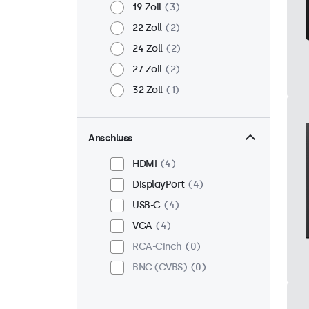
19 Zoll
3
22 Zoll
2
24 Zoll
2
27 Zoll
2
32 Zoll
1
Anschluss
HDMI
4
DisplayPort
4
USB-C
4
VGA
4
RCA-Cinch
0
BNC (CVBS)
0