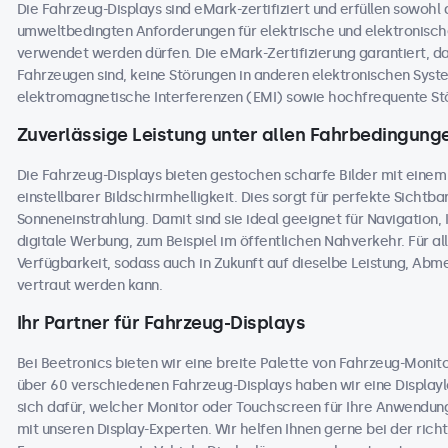
Die Fahrzeug-Displays sind eMark-zertifiziert und erfüllen sowohl
umweltbedingten Anforderungen für elektrische und elektronisc
verwendet werden dürfen. Die eMark-Zertifizierung garantiert, dass
Fahrzeugen sind, keine Störungen in anderen elektronischen Sys
elektromagnetische Interferenzen (EMI) sowie hochfrequente Stö
Zuverlässige Leistung unter allen Fahrbedingung
Die Fahrzeug-Displays bieten gestochen scharfe Bilder mit einem
einstellbarer Bildschirmhelligkeit. Dies sorgt für perfekte Sichtbark
Sonneneinstrahlung. Damit sind sie ideal geeignet für Navigation
digitale Werbung, zum Beispiel im öffentlichen Nahverkehr. Für al
Verfügbarkeit, sodass auch in Zukunft auf dieselbe Leistung, Ab
vertraut werden kann.
Ihr Partner für Fahrzeug-Displays
Bei Beetronics bieten wir eine breite Palette von Fahrzeug-Moni
über 60 verschiedenen Fahrzeug-Displays haben wir eine Displaylö
sich dafür, welcher Monitor oder Touchscreen für Ihre Anwendung
mit unseren Display-Experten. Wir helfen Ihnen gerne bei der richt