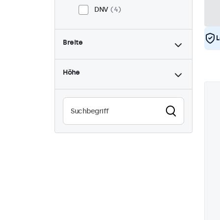
DNV
4
L
Breite
Höhe