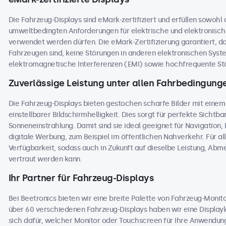
Die Fahrzeug-Displays sind eMark-zertifiziert und erfüllen sowohl
umweltbedingten Anforderungen für elektrische und elektronisc
verwendet werden dürfen. Die eMark-Zertifizierung garantiert, dass
Fahrzeugen sind, keine Störungen in anderen elektronischen Sys
elektromagnetische Interferenzen (EMI) sowie hochfrequente Stö
Zuverlässige Leistung unter allen Fahrbedingung
Die Fahrzeug-Displays bieten gestochen scharfe Bilder mit einem
einstellbarer Bildschirmhelligkeit. Dies sorgt für perfekte Sichtbark
Sonneneinstrahlung. Damit sind sie ideal geeignet für Navigation
digitale Werbung, zum Beispiel im öffentlichen Nahverkehr. Für al
Verfügbarkeit, sodass auch in Zukunft auf dieselbe Leistung, Ab
vertraut werden kann.
Ihr Partner für Fahrzeug-Displays
Bei Beetronics bieten wir eine breite Palette von Fahrzeug-Moni
über 60 verschiedenen Fahrzeug-Displays haben wir eine Displaylö
sich dafür, welcher Monitor oder Touchscreen für Ihre Anwendung