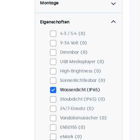
Montage
Tisch
0
Wand
0
Eigenschaften
Panel-Mount
0
4:3 / 5:4
0
Einbau
0
9-36 Volt
0
Rack-Montage (19 Zoll)
0
Dimmbar
0
VESA 75 x 75
0
USB-Mediaplayer
0
VESA 100 x 100
0
High-Brightness
0
Sonnenlichtlesbar
0
Wasserdicht (IP65)
Staubdicht (IP65)
0
24/7-Einsatz
0
Vandalismussicher
0
EN50155
0
eMark
0