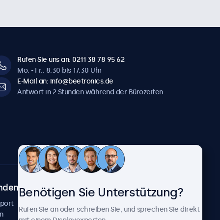
Rufen Sie uns an: 0211 38 78 95 62
Mo. - Fr.: 8:30 bis 17:30 Uhr
E-Mail an: info@beetronics.de
Antwort in 2 Stunden während der Bürozeiten
ndenservice
Über Beetronics
Benötigen Sie Unterstützung?
pport
Kundenprojekte
Rufen Sie an oder schreiben Sie, und sprechen Sie direkt
n
Neuigkeiten und Updates