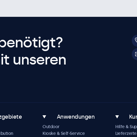
benötigt?
it unseren
zgebiete
Anwendungen
Ku
Outdoor
Hilfe & Su
ibution
Kioske & Self-Service
Lieferzeite