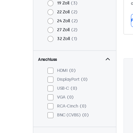
19 Zoll
3
a
22 Zoll
2
F
24 Zoll
2
27 Zoll
2
32 Zoll
1
Anschluss
HDMI
0
DisplayPort
0
USB-C
0
VGA
0
RCA-Cinch
0
BNC (CVBS)
0