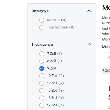
Mo
Displaytyp
Moni
Monitor
0
Nutz
Touchscreen
0
und 
vibr
Mont
Bilddiagonale
Mehr
7 Zoll
1
8 Zoll
1
9 Zoll
9 Zol
10 Zoll
4
12 Zoll
4
13 Zoll
2
15 Zoll
4
17 Zoll
3
B