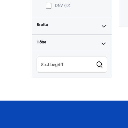
DNV
0
Breite
Höhe