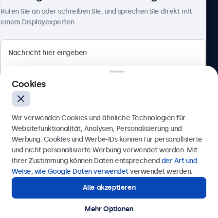
Über Beetronics
Rufen Sie an oder schreiben Sie, und sprechen Sie direkt mit
einem Displayexperten.
Beetronics
Cookies
Berliner Allee 59, 40212 Düsseldorf, Deutschland
4.8/5 bewertet von 5000+ Unternehmen
Wir verwenden Cookies und ähnliche Technologien für
Deutsch
Websitefunktionalität, Analysen, Personalisierung und
Werbung. Cookies und Werbe-IDs können für personalisierte
Anfrage senden
und nicht personalisierte Werbung verwendet werden. Mit
Ihrer Zustimmung können Daten entsprechend
der Art und
Rufen Sie uns an unter
0211 38 78 95 62
Weise, wie Google Daten verwendet
verwendet werden.
Alle akzeptieren
Benötigen Sie Unterstützung?
Kontaktieren Sie uns!
Mehr Optionen
© 2026 Beetronics