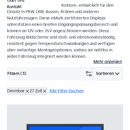
Über Uns
Monitore und Touchscreen-Monitore, entwickelt für den
Kontakt
Einsatz in PKW, LKW, Bussen, Kränen und anderen
Nutzfahrzeugen. Diese eMark-zertifizierten Displays
unterstützen einen breiten Eingangsspannungsbereich und
können an 12V oder 24V angeschlossen werden. Diese
Fahrzeug-Bildschirme sind stoß- und vibrationsbeständig,
resistent gegen Temperaturschwankungen und verfügen
über vielseitige Montageoptionen, sodass sie nahtlos in
jedes Fahrzeug integriert werden können.
Mehr anzeigen
Filtern (
3
)
Sortieren
Dimmbar
27 Zoll
Alle Filter löschen