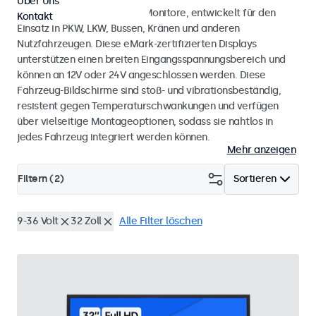
Über Uns
Monitore und Touchscreen-Monitore, entwickelt für den
Kontakt
Einsatz in PKW, LKW, Bussen, Kränen und anderen
Nutzfahrzeugen. Diese eMark-zertifizierten Displays
unterstützen einen breiten Eingangsspannungsbereich und
können an 12V oder 24V angeschlossen werden. Diese
Fahrzeug-Bildschirme sind stoß- und vibrationsbeständig,
resistent gegen Temperaturschwankungen und verfügen
über vielseitige Montageoptionen, sodass sie nahtlos in
jedes Fahrzeug integriert werden können.
Mehr anzeigen
Filtern (
2
)
Sortieren
9-36 Volt
32 Zoll
Alle Filter löschen