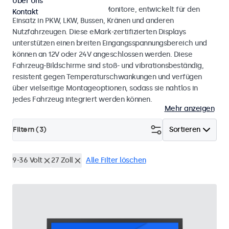
Über Uns
Monitore und Touchscreen-Monitore, entwickelt für den
Kontakt
Einsatz in PKW, LKW, Bussen, Kränen und anderen
Nutzfahrzeugen. Diese eMark-zertifizierten Displays
unterstützen einen breiten Eingangsspannungsbereich und
können an 12V oder 24V angeschlossen werden. Diese
Fahrzeug-Bildschirme sind stoß- und vibrationsbeständig,
resistent gegen Temperaturschwankungen und verfügen
über vielseitige Montageoptionen, sodass sie nahtlos in
jedes Fahrzeug integriert werden können.
Mehr anzeigen
Filtern (
3
)
Sortieren
9-36 Volt
27 Zoll
Alle Filter löschen