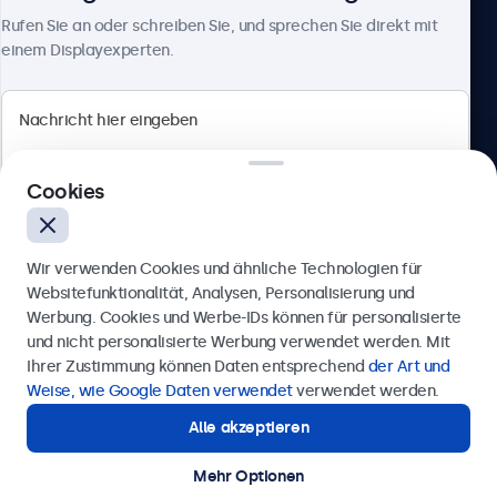
Über Beetronics
Rufen Sie an oder schreiben Sie, und sprechen Sie direkt mit
einem Displayexperten.
Beetronics
Cookies
Berliner Allee 59, 40212 Düsseldorf, Deutschland
4.8/5 bewertet von 5000+ Unternehmen
Wir verwenden Cookies und ähnliche Technologien für
Deutsch
Websitefunktionalität, Analysen, Personalisierung und
Werbung. Cookies und Werbe-IDs können für personalisierte
Anfrage senden
und nicht personalisierte Werbung verwendet werden. Mit
Ihrer Zustimmung können Daten entsprechend
der Art und
Rufen Sie uns an unter
0211 38 78 95 62
Weise, wie Google Daten verwendet
verwendet werden.
Alle akzeptieren
Benötigen Sie Unterstützung?
Kontaktieren Sie uns!
Mehr Optionen
© 2026 Beetronics