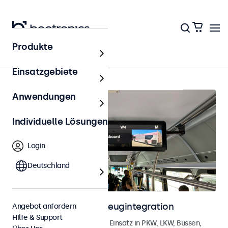
Produkte
Startseite
Einsatzgebiete
Anwendungen
Individuelle Lösungen
Login
Deutschland
Monitore für die Fahrzeugintegration
Angebot anfordern
Hilfe & Support
Monitore, entwickelt für den Einsatz in PKW, LKW, Bussen,