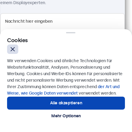
einem Displayexperten.
100+ Stück auf Lager
1920 x 1080 Auflösung (Full HD)
Anschlüsse: HDMI, VGA, BNC, RCA-Cinch
Montage: Einbau, Wand- und Tischmontage
Cookies
Außenmaße: 560 x 337 x 41 mm
499,00 €
Wir verwenden Cookies und ähnliche Technologien für
593,81 € inkl. MwSt.
Websitefunktionalität, Analysen, Personalisierung und
Ansehen
In den Warenkorb
Werbung. Cookies und Werbe-IDs können für personalisierte
Anfrage senden
und nicht personalisierte Werbung verwendet werden. Mit
Ihrer Zustimmung können Daten entsprechend
der Art und
Rufen Sie uns an unter
0211 38 78 95 62
Weise, wie Google Daten verwendet
verwendet werden.
Alle akzeptieren
Benötigen Sie Unterstützung?
Kontaktieren Sie uns!
Mehr Optionen