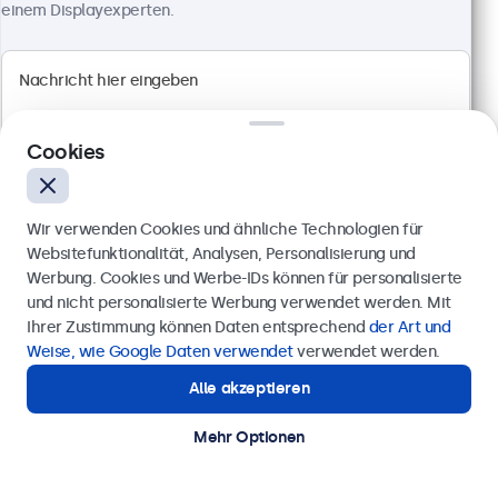
einem Displayexperten.
100+ Stück auf Lager
1920 x 1080 Auflösung (Full HD)
Anschlüsse: HDMI, VGA, BNC, RCA-Cinch
Montage: Einbau, Wand- und Tischmontage
Cookies
Außenmaße: 560 x 337 x 41 mm
499,00 €
Wir verwenden Cookies und ähnliche Technologien für
593,81 € inkl. MwSt.
Websitefunktionalität, Analysen, Personalisierung und
Ansehen
In den Warenkorb
Werbung. Cookies und Werbe-IDs können für personalisierte
Anfrage senden
und nicht personalisierte Werbung verwendet werden. Mit
Ihrer Zustimmung können Daten entsprechend
der Art und
Rufen Sie uns an unter
0211 38 78 95 62
Weise, wie Google Daten verwendet
verwendet werden.
Alle akzeptieren
Benötigen Sie Unterstützung?
Kontaktieren Sie uns!
Mehr Optionen