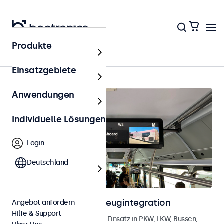
Produkte
Startseite
Einsatzgebiete
Anwendungen
Individuelle Lösungen
Login
Deutschland
Monitore für die Fahrzeugintegration
Angebot anfordern
Hilfe & Support
Monitore, entwickelt für den Einsatz in PKW, LKW, Bussen,