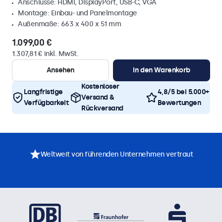
Anschlüsse: HDMI, DisplayPort, USB-C, VGA
Montage: Einbau- und Panelmontage
Außenmaße: 663 x 400 x 51 mm
1.099,00 €
1.307,81 € inkl. MwSt.
Ansehen
In den Warenkorb
Kostenloser
Langfristige
4,8/5 bei 5.000+
Versand &
Verfügbarkeit
Bewertungen
Rückversand
Weltweit von führenden Unternehmen vertraut