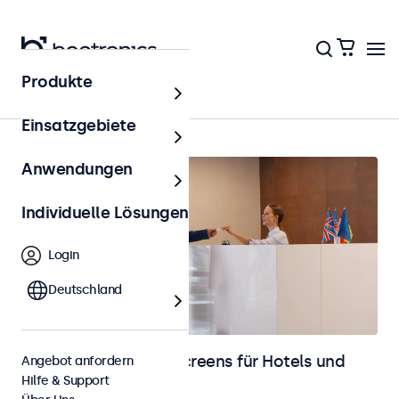
Produkte
Hotel & Gastronomie
Einsatzgebiete
Anwendungen
Individuelle Lösungen
Login
Deutschland
Monitore und Touchscreens für Hotels und
Angebot anfordern
Hilfe & Support
Gastronomie