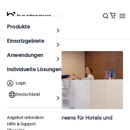
Produkte
Startseite
Einsatzgebiete
Anwendungen
Individuelle Lösungen
Login
Deutschland
Monitore und Touchscreens für Hotels und
Angebot anfordern
Hilfe & Support
Gastronomie