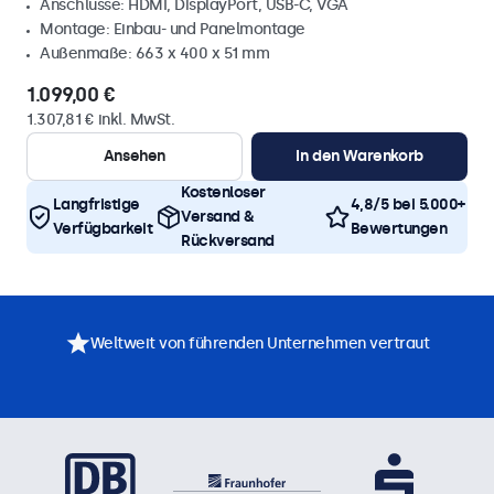
Anschlüsse: HDMI, DisplayPort, USB-C, VGA
Montage: Einbau- und Panelmontage
Außenmaße: 663 x 400 x 51 mm
1.099,00 €
1.307,81 € inkl. MwSt.
Ansehen
In den Warenkorb
Kostenloser
Langfristige
4,8/5 bei 5.000+
Versand &
Verfügbarkeit
Bewertungen
Rückversand
Weltweit von führenden Unternehmen vertraut