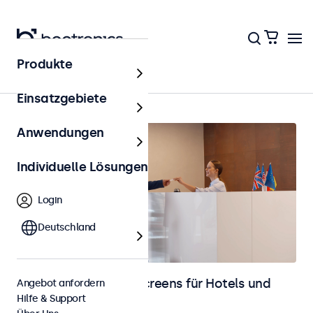
Produkte
Startseite
Einsatzgebiete
Anwendungen
Individuelle Lösungen
Login
Deutschland
Monitore und Touchscreens für Hotels und
Angebot anfordern
Hilfe & Support
Gastronomie