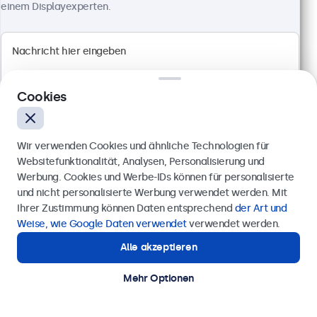
einem Displayexperten.
1920 x 1080 Auflösung (Full HD)
Anschlüsse: HDMI, VGA, BNC, RCA-Cinch
Montage: Einbau, Wand- und Tischmontage
Außenmaße: 560 x 337 x 41 mm
499,00 €
Cookies
593,81 € inkl. MwSt.
Ansehen
In den Warenkorb
Wir verwenden Cookies und ähnliche Technologien für
Websitefunktionalität, Analysen, Personalisierung und
Werbung. Cookies und Werbe-IDs können für personalisierte
Anfrage senden
und nicht personalisierte Werbung verwendet werden. Mit
Ihrer Zustimmung können Daten entsprechend
der Art und
Rufen Sie uns an unter
0211 38 78 95 62
Weise, wie Google Daten verwendet
verwendet werden.
Alle akzeptieren
Benötigen Sie Unterstützung?
Kontaktieren Sie uns!
Mehr Optionen