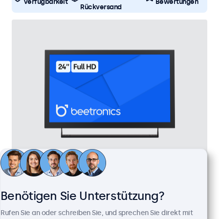
Verfügbarkeit
Bewertungen
Rückversand
24 Zoll Monitor Metall
Artikelnummer:
24HD7M
Benötigen Sie Unterstützung?
100+ Stück auf Lager
Rufen Sie an oder schreiben Sie, und sprechen Sie direkt mit