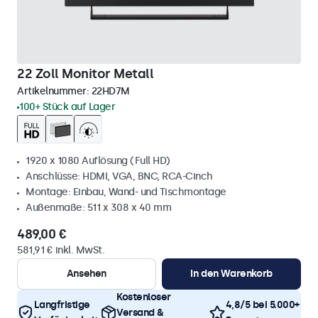
22 Zoll Monitor Metall
Artikelnummer:
22HD7M
100+ Stück auf Lager
1920 x 1080 Auflösung (Full HD)
Anschlüsse: HDMI, VGA, BNC, RCA-Cinch
Montage: Einbau, Wand- und Tischmontage
Außenmaße: 511 x 308 x 40 mm
489,00 €
581,91 € inkl. MwSt.
Ansehen
In den Warenkorb
Kostenloser
Langfristige
4,8/5 bei 5.000+
Versand &