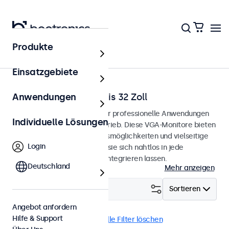
Produkte
Startseite
Einsatzgebiete
VGA-Monitore von 7 bis 32 Zoll
Anwendungen
VGA-Monitore, entwickelt für professionelle Anwendungen
Individuelle Lösungen
und den kontinuierlichen Betrieb. Diese VGA-Monitore bieten
umfangreiche Konfigurationsmöglichkeiten und vielseitige
Login
Montageoptionen, wodurch sie sich nahtlos in jede
Anwendung und Umgebung integrieren lassen.
Deutschland
Mehr anzeigen
Filtern (
3
)
Sortieren
Angebot anfordern
Hilfe & Support
VGA
10 Zoll Monitore
Alle Filter löschen