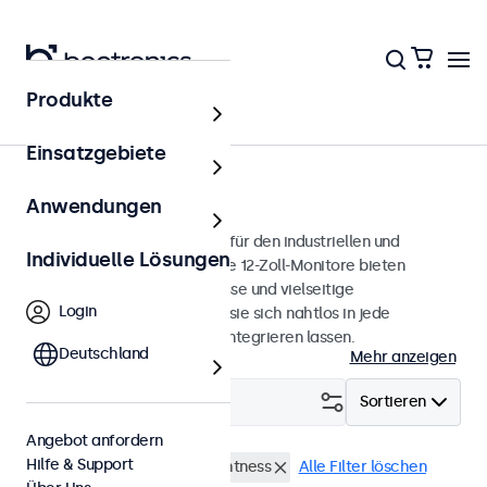
Produkte
Monitore
Einsatzgebiete
12 Zoll Monitore
Anwendungen
12-Zoll-Monitore, entwickelt für den industriellen und
Individuelle Lösungen
professionellen Einsatz. Diese 12-Zoll-Monitore bieten
verschiedene Videoanschlüsse und vielseitige
Login
Montageoptionen, wodurch sie sich nahtlos in jede
Anwendung und Umgebung integrieren lassen.
Deutschland
Mehr anzeigen
Filtern (
0
)
Sortieren
Angebot anfordern
Hilfe & Support
12 Zoll Monitore
High-Brightness
Alle Filter löschen