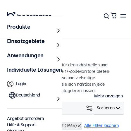
Produkte
Monitore
Einsatzgebiete
17 Zoll Monitore
Anwendungen
17-Zoll-Monitore, entwickelt für den industriellen und
Individuelle Lösungen
professionellen Einsatz. Diese 17-Zoll-Monitore bieten
verschiedene Videoanschlüsse und vielseitige
Login
Montageoptionen, wodurch sie sich nahtlos in jede
Anwendung und Umgebung integrieren lassen.
Deutschland
Mehr anzeigen
Filtern (
0
)
Sortieren
Angebot anfordern
Hilfe & Support
17 Zoll Monitore
Staubdicht (IP65)
Alle Filter löschen