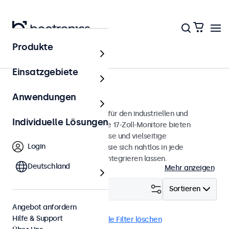
Produkte
Monitore
Einsatzgebiete
17 Zoll Monitore
Anwendungen
17-Zoll-Monitore, entwickelt für den industriellen und
Individuelle Lösungen
professionellen Einsatz. Diese 17-Zoll-Monitore bieten
verschiedene Videoanschlüsse und vielseitige
Login
Montageoptionen, wodurch sie sich nahtlos in jede
Anwendung und Umgebung integrieren lassen.
Deutschland
Mehr anzeigen
Filtern (
2
)
Sortieren
Angebot anfordern
Hilfe & Support
17 Zoll Monitore
DNV
Alle Filter löschen