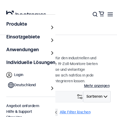
Produkte
Monitore
Einsatzgebiete
19 Zoll Monitore
Anwendungen
19-Zoll-Monitore, entwickelt für den industriellen und
Individuelle Lösungen
professionellen Einsatz. Diese 19-Zoll-Monitore bieten
verschiedene Videoanschlüsse und vielseitige
Login
Montageoptionen, wodurch sie sich nahtlos in jede
Anwendung und Umgebung integrieren lassen.
Deutschland
Mehr anzeigen
Filtern (
2
)
Sortieren
Angebot anfordern
Hilfe & Support
19 Zoll Monitore
EN60601
Alle Filter löschen