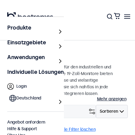
Produkte
Monitore
Einsatzgebiete
19 Zoll Monitore
Anwendungen
19-Zoll-Monitore, entwickelt für den industriellen und
Individuelle Lösungen
professionellen Einsatz. Diese 19-Zoll-Monitore bieten
verschiedene Videoanschlüsse und vielseitige
Login
Montageoptionen, wodurch sie sich nahtlos in jede
Anwendung und Umgebung integrieren lassen.
Deutschland
Mehr anzeigen
Filtern (
2
)
Sortieren
Angebot anfordern
Hilfe & Support
19 Zoll Monitore
DNV
Alle Filter löschen