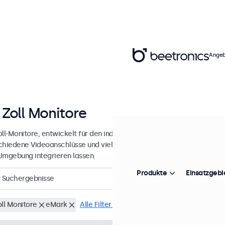
Angeb
 Zoll Monitore
ll-Monitore, entwickelt für den industriellen und professionellen Ein
chiedene Videoanschlüsse und vielseitige Montageoptionen, wodurch
Umgebung integrieren lassen.
Produkte
Einsatzgebi
Suchergebnisse
oll Monitore
eMark
Alle Filter löschen