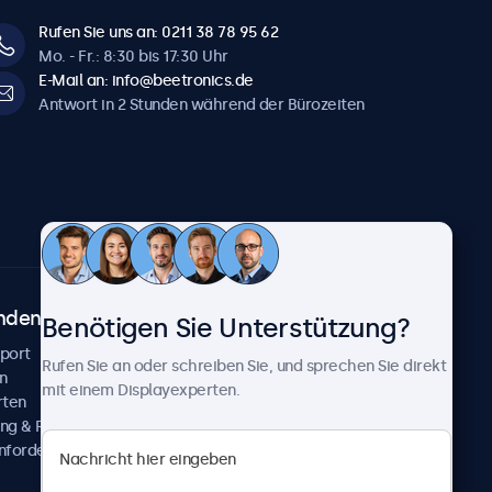
Rufen Sie uns an: 0211 38 78 95 62
Mo. - Fr.: 8:30 bis 17:30 Uhr
E-Mail an: info@beetronics.de
Antwort in 2 Stunden während der Bürozeiten
ndenservice
Über Beetronics
Benötigen Sie Unterstützung?
pport
Kundenprojekte
Rufen Sie an oder schreiben Sie, und sprechen Sie direkt
n
Neuigkeiten und Updates
mit einem Displayexperten.
rten
Über uns
ng & Reparatur
Karriere
nfordern
Geschäftsbedingungen
Datenschutzerklärung