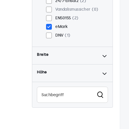
24/7-Einsatz
2
Vandalismussicher
0
EN50155
2
eMark
DNV
1
Breite
Höhe