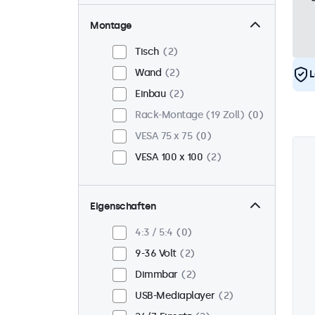
Montage
Tisch
2
Wand
2
L
Einbau
2
Rack-Montage (19 Zoll)
0
VESA 75 x 75
0
VESA 100 x 100
2
Eigenschaften
4:3 / 5:4
0
9-36 Volt
2
Dimmbar
2
USB-Mediaplayer
2