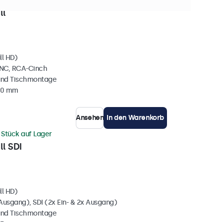
0+ Stück auf Lager
ll
ll HD)
BNC, RCA-Cinch
und Tischmontage
40 mm
Ansehen
In den Warenkorb
 Stück auf Lager
ll SDI
ll HD)
Ausgang), SDI (2x Ein- & 2x Ausgang)
und Tischmontage