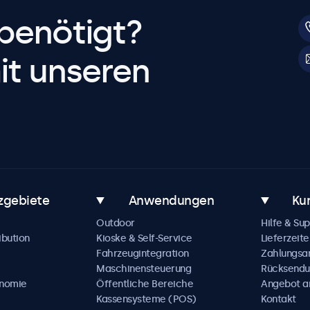
benötigt?
it unseren
zgebiete
Anwendungen
Ku
Outdoor
Hilfe & Su
ibution
Kioske & Self-Service
Lieferzeite
Fahrzeugintegration
Zahlungsa
Maschinensteuerung
Rücksendu
onomie
Öffentliche Bereiche
Angebot a
Kassensysteme (POS)
Kontakt