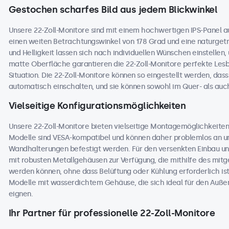
Gestochen scharfes Bild aus jedem Blickwinkel
Unsere 22-Zoll-Monitore sind mit einem hochwertigen IPS-Panel a
einen weiten Betrachtungswinkel von 178 Grad und eine naturgetre
und Helligkeit lassen sich nach individuellen Wünschen einstellen
matte Oberfläche garantieren die 22-Zoll-Monitore perfekte Lesba
Situation. Die 22-Zoll-Monitore können so eingestellt werden, dass
automatisch einschalten, und sie können sowohl im Quer- als au
Vielseitige Konfigurationsmöglichkeiten
Unsere 22-Zoll-Monitore bieten vielseitige Montagemöglichkeiten 
Modelle sind VESA-kompatibel und können daher problemlos an un
Wandhalterungen befestigt werden. Für den versenkten Einbau und
mit robusten Metallgehäusen zur Verfügung, die mithilfe des mitge
werden können, ohne dass Belüftung oder Kühlung erforderlich ist
Modelle mit wasserdichtem Gehäuse, die sich ideal für den Auß
eignen.
Ihr Partner für professionelle 22-Zoll-Monitore