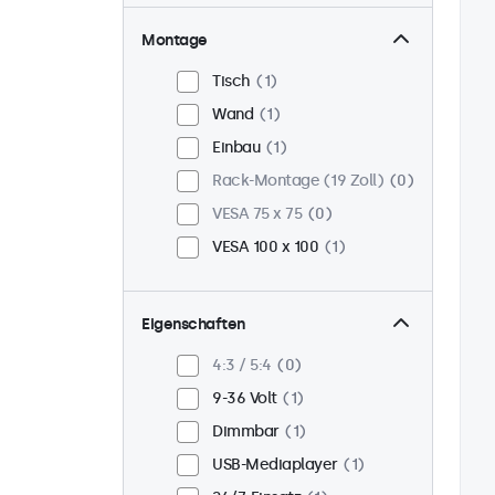
Montage
Tisch
1
Wand
1
Einbau
1
Rack-Montage (19 Zoll)
0
VESA 75 x 75
0
VESA 100 x 100
1
Eigenschaften
4:3 / 5:4
0
9-36 Volt
1
Dimmbar
1
USB-Mediaplayer
1