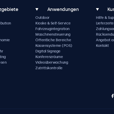
zgebiete
Anwendungen
Ku
Outdoor
Hilfe & Su
ibution
Kioske & Self-Service
Lieferzeite
Fahrzeugintegration
Zahlungsa
Maschinensteuerung
Rücksendu
onomie
Öffentliche Bereiche
Angebot a
Kassensysteme (POS)
Kontakt
hr
Digital Signage
ting
Konferenzräume
esen
Videoüberwachung
Zutrittskontrolle