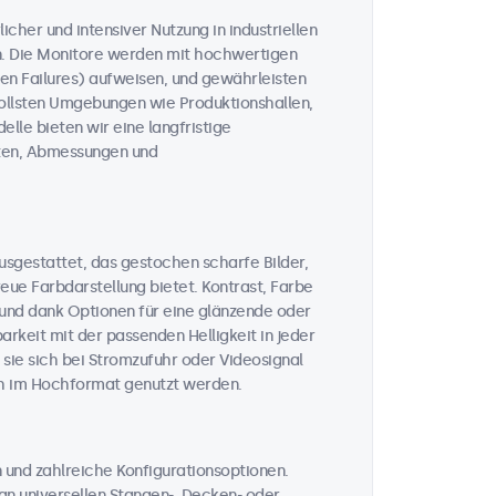
licher und intensiver Nutzung in industriellen
n. Die Monitore werden mit hochwertigen
n Failures) aufweisen, und gewährleisten
vollsten Umgebungen wie Produktionshallen,
lle bieten wir eine langfristige
täten, Abmessungen und
usgestattet, das gestochen scharfe Bilder,
ue Farbdarstellung bietet. Kontrast, Farbe
, und dank Optionen für eine glänzende oder
rkeit mit der passenden Helligkeit in jeder
 sie sich bei Stromzufuhr oder Videosignal
ch im Hochformat genutzt werden.
 und zahlreiche Konfigurationsoptionen.
n universellen Stangen-, Decken- oder