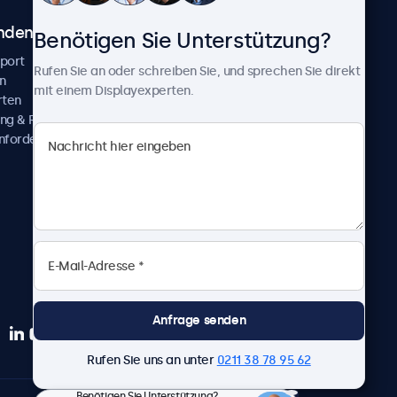
ndenservice
Über Beetronics
Benötigen Sie Unterstützung?
pport
Kundenprojekte
Rufen Sie an oder schreiben Sie, und sprechen Sie direkt
n
Neuigkeiten und Updates
mit einem Displayexperten.
rten
Über uns
ng & Reparatur
Karriere
nfordern
Geschäftsbedingungen
Datenschutzerklärung
Impressum
Anfrage senden
Rufen Sie uns an unter
0211 38 78 95 62
Benötigen Sie Unterstützung?