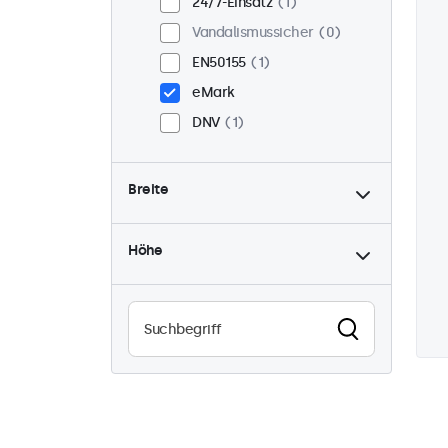
24/7-Einsatz
1
Vandalismussicher
0
EN50155
1
eMark
DNV
1
Breite
Höhe