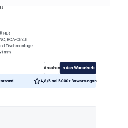
0+ Stück auf Lager
ll
ll HD)
BNC, RCA-Cinch
und Tischmontage
 41 mm
Ansehen
In den Warenkorb
versand
4,8/5 bei 5.000+ Bewertungen