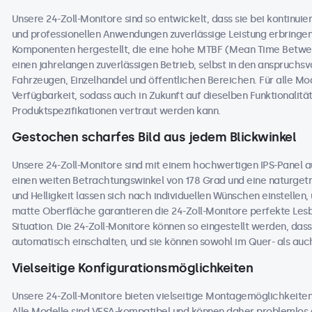
Unsere 24-Zoll-Monitore sind so entwickelt, dass sie bei kontinuier
und professionellen Anwendungen zuverlässige Leistung erbringe
Komponenten hergestellt, die eine hohe MTBF (Mean Time Betwee
einen jahrelangen zuverlässigen Betrieb, selbst in den anspruchs
Fahrzeugen, Einzelhandel und öffentlichen Bereichen. Für alle Mode
Verfügbarkeit, sodass auch in Zukunft auf dieselben Funktionali
Produktspezifikationen vertraut werden kann.
Gestochen scharfes Bild aus jedem Blickwinkel
Unsere 24-Zoll-Monitore sind mit einem hochwertigen IPS-Panel a
einen weiten Betrachtungswinkel von 178 Grad und eine naturgetre
und Helligkeit lassen sich nach individuellen Wünschen einstellen
matte Oberfläche garantieren die 24-Zoll-Monitore perfekte Lesba
Situation. Die 24-Zoll-Monitore können so eingestellt werden, dass
automatisch einschalten, und sie können sowohl im Quer- als au
Vielseitige Konfigurationsmöglichkeiten
Unsere 24-Zoll-Monitore bieten vielseitige Montagemöglichkeiten
Alle Modelle sind VESA-kompatibel und können daher problemlos a