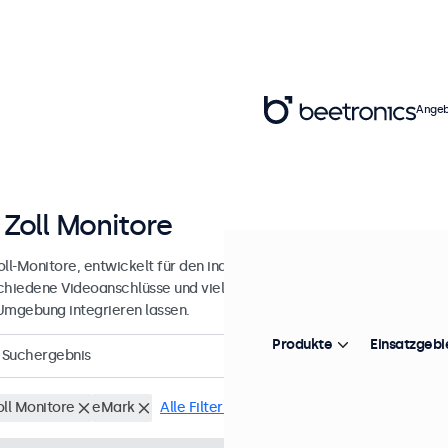
Angeb
 Zoll Monitore
ll-Monitore, entwickelt für den industriellen und professionellen Ein
chiedene Videoanschlüsse und vielseitige Montageoptionen, wodurch
Umgebung integrieren lassen.
Produkte
Einsatzgebi
Suchergebnis
oll Monitore
eMark
Alle Filter löschen