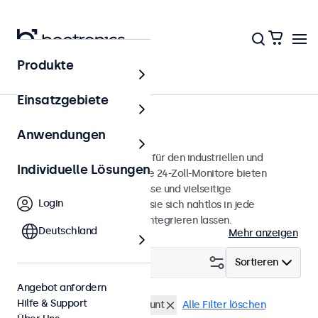
Produkte
Monitore
Einsatzgebiete
24 Zoll Monitore
Anwendungen
24-Zoll-Monitore, entwickelt für den industriellen und
Individuelle Lösungen
professionellen Einsatz. Diese 24-Zoll-Monitore bieten
verschiedene Videoanschlüsse und vielseitige
Login
Montageoptionen, wodurch sie sich nahtlos in jede
Anwendung und Umgebung integrieren lassen.
Deutschland
Mehr anzeigen
Filtern (
0
)
Sortieren
Angebot anfordern
Hilfe & Support
24 Zoll Monitore
Panel-Mount
Alle Filter löschen