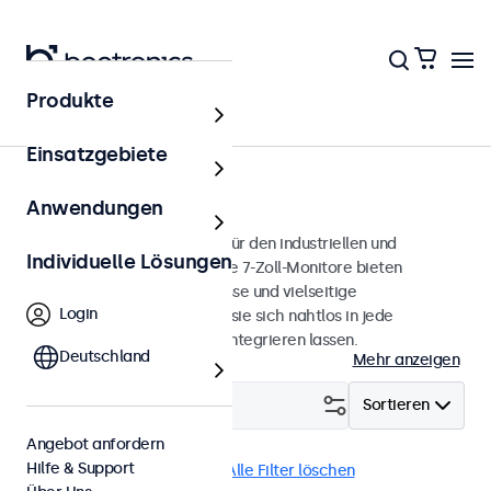
Produkte
Monitore
Einsatzgebiete
7 Zoll Monitore
Anwendungen
7-Zoll-Monitore, entwickelt für den industriellen und
Individuelle Lösungen
professionellen Einsatz. Diese 7-Zoll-Monitore bieten
verschiedene Videoanschlüsse und vielseitige
Login
Montageoptionen, wodurch sie sich nahtlos in jede
Anwendung und Umgebung integrieren lassen.
Deutschland
Mehr anzeigen
Filtern (
0
)
Sortieren
Angebot anfordern
Hilfe & Support
7 Zoll Monitore
USB-C
Alle Filter löschen