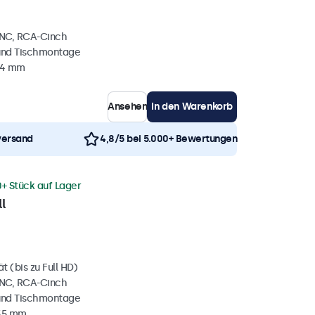
BNC, RCA-Cinch
und Tischmontage
34 mm
Ansehen
In den Warenkorb
versand
4,8/5 bei 5.000+ Bewertungen
0+ Stück auf Lager
l
 (bis zu Full HD)
BNC, RCA-Cinch
und Tischmontage
 35 mm