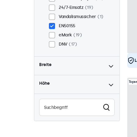
24/7-Einsatz
19
Vandalismussicher
1
EN50155
eMark
19
DNV
17
L
Breite
Topse
Höhe