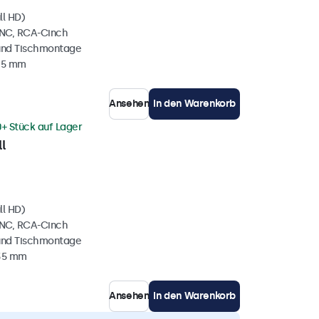
ll HD)
BNC, RCA-Cinch
und Tischmontage
35 mm
Ansehen
In den Warenkorb
0+ Stück auf Lager
l
ll HD)
BNC, RCA-Cinch
und Tischmontage
 35 mm
Ansehen
In den Warenkorb