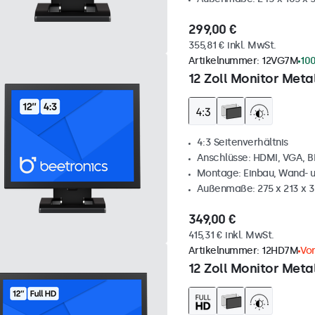
299,00 €
355,81 € inkl. MwSt.
Artikelnummer:
12VG7M
100
12 Zoll Monitor Metal
4:3 Seitenverhältnis
Anschlüsse: HDMI, VGA, 
Montage: Einbau, Wand- 
Außenmaße: 275 x 213 x 
349,00 €
415,31 € inkl. MwSt.
Artikelnummer:
12HD7M
Vor
12 Zoll Monitor Metal