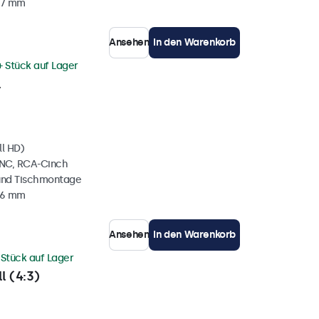
37 mm
Ansehen
In den Warenkorb
+ Stück auf Lager
l
ll HD)
BNC, RCA-Cinch
und Tischmontage
36 mm
Ansehen
In den Warenkorb
 Stück auf Lager
l (4:3)