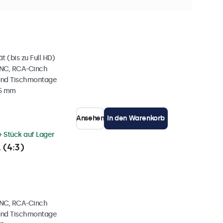
+ Stück auf Lager
 (bis zu Full HD)
BNC, RCA-Cinch
und Tischmontage
35 mm
Ansehen
In den Warenkorb
+ Stück auf Lager
 (4:3)
BNC, RCA-Cinch
und Tischmontage