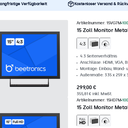
angfristige Verfügbarkeit
Kostenloser Versand & Rück
Artikelnummer:
15VG7M
100
15 Zoll Monitor Metal
4:3 Seitenverhältnis
Anschlüsse: HDMI, VGA, 
Montage: Einbau, Wand- 
Außenmaße: 335 x 259 x
299,00 €
355,81 € inkl. MwSt.
Artikelnummer:
15HD7M
100
15 Zoll Monitor Metal