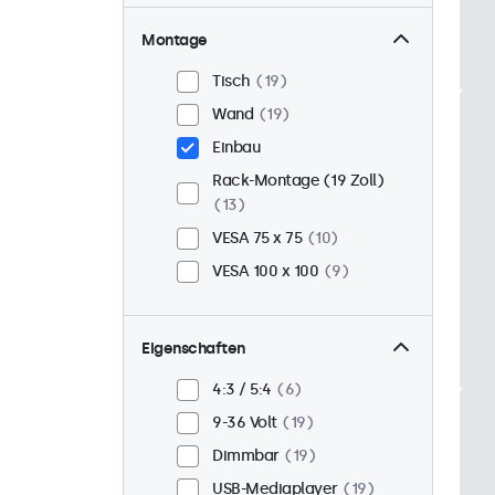
Montage
Tisch
19
Wand
19
Einbau
Rack-Montage (19 Zoll)
13
VESA 75 x 75
10
VESA 100 x 100
9
Eigenschaften
4:3 / 5:4
6
9-36 Volt
19
Dimmbar
19
USB-Mediaplayer
19