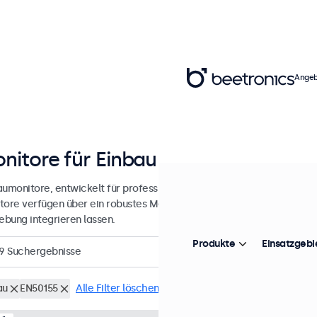
Angeb
nitore für Einbau und Integration
aumonitore, entwickelt für professionelle Anwendungen und einen kon
tore verfügen über ein robustes Metallgehäuse, wodurch sie sich na
bung integrieren lassen.
Produkte
Einsatzgebi
9
Suchergebnisse
au
EN50155
Alle Filter löschen