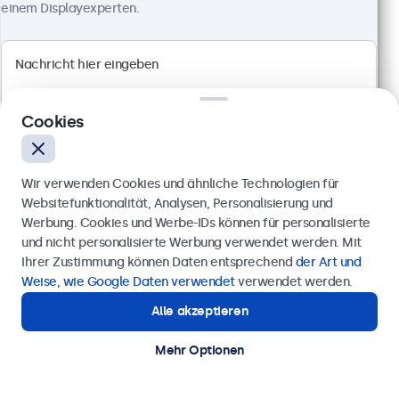
einem Displayexperten.
Cookies
Wir verwenden Cookies und ähnliche Technologien für
Websitefunktionalität, Analysen, Personalisierung und
Werbung. Cookies und Werbe-IDs können für personalisierte
Anfrage senden
und nicht personalisierte Werbung verwendet werden. Mit
27 Zoll Monitor Metall
Ihrer Zustimmung können Daten entsprechend
der Art und
Artikelnummer:
27HD7M
Rufen Sie uns an unter
0211 38 78 95 62
Weise, wie Google Daten verwendet
verwendet werden.
100+ Stück auf Lager
Alle akzeptieren
Benötigen Sie Unterstützung?
Kontaktieren Sie uns!
Mehr Optionen
1920 x 1080 Auflösung (Full HD)
Anschlüsse: HDMI, VGA, BNC, RCA-Cinch
Montage: Einbau, Wand- und Tischmontage