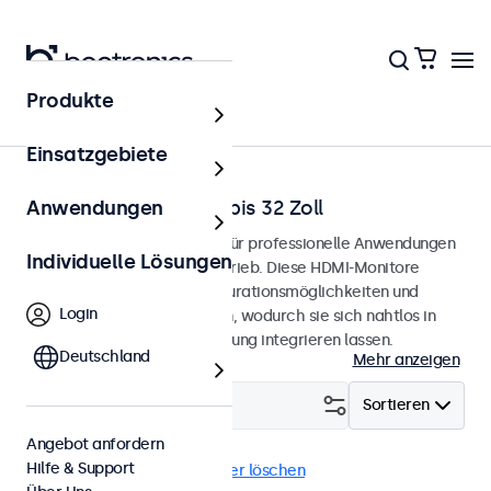
Produkte
Startseite
Einsatzgebiete
HDMI-Monitore von 7 bis 32 Zoll
Anwendungen
HDMI-Monitore, entwickelt für professionelle Anwendungen
Individuelle Lösungen
und den kontinuierlichen Betrieb. Diese HDMI-Monitore
bieten umfangreiche Konfigurationsmöglichkeiten und
Login
vielseitige Montageoptionen, wodurch sie sich nahtlos in
jede Anwendung und Umgebung integrieren lassen.
Deutschland
Mehr anzeigen
Filtern (
23
)
Sortieren
Angebot anfordern
Hilfe & Support
HDMI
9-36 Volt
Alle Filter löschen