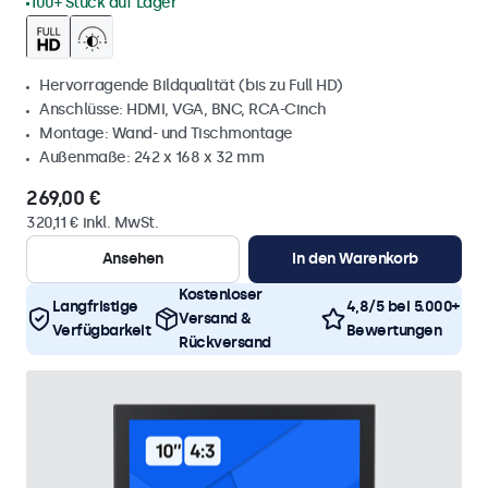
100+ Stück auf Lager
Hervorragende Bildqualität (bis zu Full HD)
Anschlüsse: HDMI, VGA, BNC, RCA-Cinch
Montage: Wand- und Tischmontage
Außenmaße: 242 x 168 x 32 mm
269,00 €
320,11 € inkl. MwSt.
Ansehen
In den Warenkorb
Kostenloser
Langfristige
4,8/5 bei 5.000+
Versand &
Verfügbarkeit
Bewertungen
Rückversand