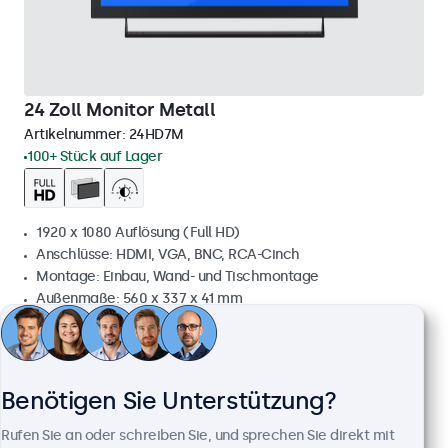
24 Zoll Monitor Metall
Artikelnummer:
24HD7M
100+ Stück auf Lager
1920 x 1080 Auflösung (Full HD)
Anschlüsse: HDMI, VGA, BNC, RCA-Cinch
Montage: Einbau, Wand- und Tischmontage
Außenmaße: 560 x 337 x 41 mm
499,00 €
593,81 € inkl. MwSt.
Ansehen
In den Warenkorb
Benötigen Sie Unterstützung?
Rufen Sie an oder schreiben Sie, und sprechen Sie direkt mit