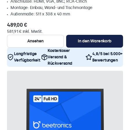
Anschlüsse: HDMI, VGA, BNC, RCA-Cinch
Montage: Einbau, Wand- und Tischmontage
Außenmaße: 511 x 308 x 40 mm
489,00 €
581,91 € inkl. MwSt.
Ansehen
In den Warenkorb
Kostenloser
Langfristige
4,8/5 bei 5.000+
Versand &
Verfügbarkeit
Bewertungen
Rückversand