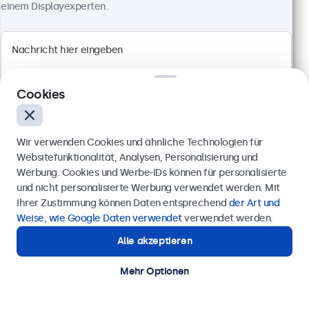
einem Displayexperten.
Cookies
Wir verwenden Cookies und ähnliche Technologien für
Websitefunktionalität, Analysen, Personalisierung und
Werbung. Cookies und Werbe-IDs können für personalisierte
Anfrage senden
und nicht personalisierte Werbung verwendet werden. Mit
Ihrer Zustimmung können Daten entsprechend
der Art und
Rufen Sie uns an unter
0211 38 78 95 62
Weise, wie Google Daten verwendet
verwendet werden.
24 Zoll Monitor Metall
Alle akzeptieren
Artikelnummer:
24HD7M
Benötigen Sie Unterstützung?
Kontaktieren Sie uns!
100+ Stück auf Lager
Mehr Optionen