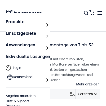
Produkte
Startseite
Einsatzgebiete
Monitore für die Tischmontage von 7 bis 32
Anwendungen
Zoll
Individuelle Lösungen
Desktop-Monitore, entwickelt mit einem robusten,
verstellbaren Standfuß. Diese Monitore verfügen über einen
Login
kompakten, stabilen Standfuß, bieten ein gestochen
scharfes Bild mit einem breiten Betrachtungswinkel und
Deutschland
vielseitige Anschlussmöglichkeiten.
Mehr anzeigen
Filtern (
24
)
Sortieren
Angebot anfordern
Hilfe & Support