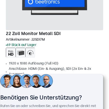
22 Zoll Monitor Metall SDI
Artikelnummer:
22SDI7M
69 Stück auf Lager
1920 x 1080 Auflösung (Full HD)
Anschlüsse: HDMI (Ein- & Ausgang), SDI (2x Ein- & 2x
Ausgang)
Montage: Einbau, Wand- und Tischmontage
Außenmaße: 511 x 309 x 43 mm
799,00 €
Benötigen Sie Unterstützung?
950,81 € inkl. MwSt.
Rufen Sie an oder schreiben Sie, und sprechen Sie direkt mit
Ansehen
In den Warenkorb