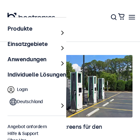
Produkte
Startseite
Einsatzgebiete
Anwendungen
Individuelle Lösungen
Login
Deutschland
Monitore und Touchscreens für den
Angebot anfordern
Hilfe & Support
Außenbereich