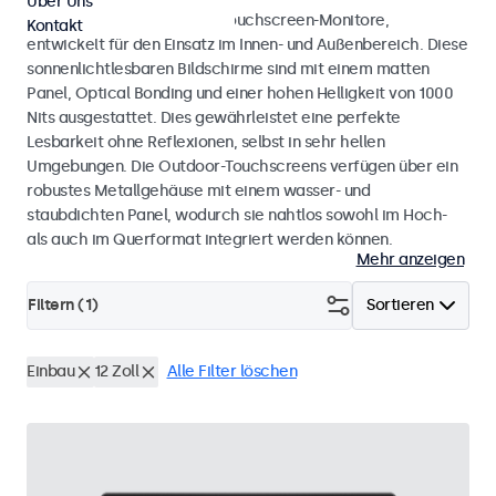
Über Uns
Wetterfeste Monitore und Touchscreen-Monitore,
Kontakt
entwickelt für den Einsatz im Innen- und Außenbereich. Diese
sonnenlichtlesbaren Bildschirme sind mit einem matten
Panel, Optical Bonding und einer hohen Helligkeit von 1000
Nits ausgestattet. Dies gewährleistet eine perfekte
Lesbarkeit ohne Reflexionen, selbst in sehr hellen
Umgebungen. Die Outdoor-Touchscreens verfügen über ein
robustes Metallgehäuse mit einem wasser- und
staubdichten Panel, wodurch sie nahtlos sowohl im Hoch-
als auch im Querformat integriert werden können.
Mehr anzeigen
Filtern (
1
)
Sortieren
Einbau
12 Zoll
Alle Filter löschen