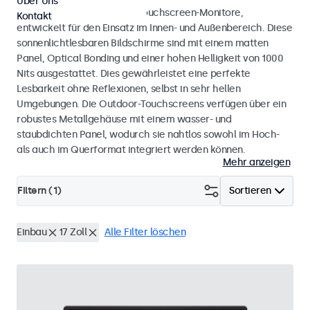
Über Uns
Wetterfeste Monitore und Touchscreen-Monitore,
Kontakt
entwickelt für den Einsatz im Innen- und Außenbereich. Diese
sonnenlichtlesbaren Bildschirme sind mit einem matten
Panel, Optical Bonding und einer hohen Helligkeit von 1000
Nits ausgestattet. Dies gewährleistet eine perfekte
Lesbarkeit ohne Reflexionen, selbst in sehr hellen
Umgebungen. Die Outdoor-Touchscreens verfügen über ein
robustes Metallgehäuse mit einem wasser- und
staubdichten Panel, wodurch sie nahtlos sowohl im Hoch-
als auch im Querformat integriert werden können.
Mehr anzeigen
Filtern (
1
)
Sortieren
Einbau
17 Zoll
Alle Filter löschen