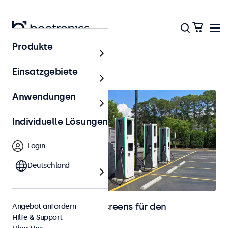
Produkte
Startseite
Einsatzgebiete
Anwendungen
Individuelle Lösungen
Login
Deutschland
Monitore und Touchscreens für den
Angebot anfordern
Hilfe & Support
Außenbereich