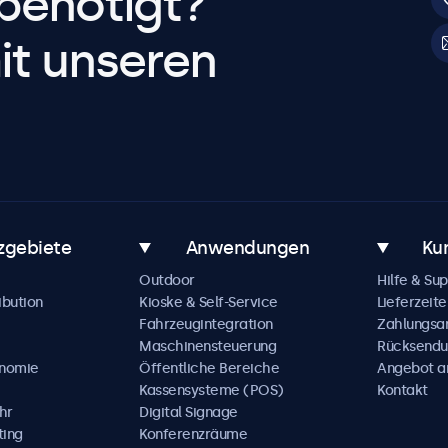
benötigt?
it unseren
zgebiete
Anwendungen
Ku
Outdoor
Hilfe & Su
ibution
Kioske & Self-Service
Lieferzeite
Fahrzeugintegration
Zahlungsa
Maschinensteuerung
Rücksendu
onomie
Öffentliche Bereiche
Angebot a
Kassensysteme (POS)
Kontakt
hr
Digital Signage
ting
Konferenzräume