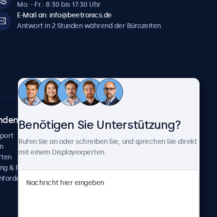
Mo. - Fr.: 8:30 bis 17:30 Uhr
E-Mail an: info@beetronics.de
Antwort in 2 Stunden während der Bürozeiten
ndenservice
Über Beetronics
Benötigen Sie Unterstützung?
pport
Kundenprojekte
Rufen Sie an oder schreiben Sie, und sprechen Sie direkt
n
Neuigkeiten und Updates
mit einem Displayexperten.
rten
Über uns
ng & Reparatur
Karriere
nfordern
Geschäftsbedingungen
Datenschutzerklärung
Impressum