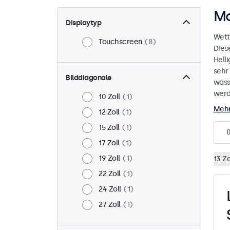
Mo
Displaytyp
Wett
Touchscreen
8
Dies
Helli
sehr
Bilddiagonale
wass
werd
10 Zoll
1
Mehr
12 Zoll
1
15 Zoll
1
17 Zoll
1
19 Zoll
1
13 Zo
22 Zoll
1
24 Zoll
1
27 Zoll
1