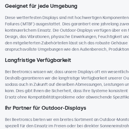
Geeignet für jede Umgebung
Diese wetterfesten Displays sind mit hochwertigen Komponente
Failures (MTBF) ausgestattet. Dies garantiert eine jahrelang zuver
kontinuierlichem Einsatz. Die Outdoor-Displays verfügen über ei
Design, das Vibrationen, physische Einwirkungen, Feuchtigkeit 
den mitgelieferten Zubehörteilen lässt sich das robuste Gehäuse na
anspruchsvollste Umgebungen wie den Außenbereich, Produktions
Langfristige Verfügbarkeit
Bei Beetronics wissen wir, dass unsere Displays oft ein wesentlic
Deshalb garantieren wir die langfristige Verfügbarkeit unserer 
sodass auch in Zukunft auf dieselben Abmessungen, Leistungen u
kann. Dies gibt Ihnen die Sicherheit, dass Ihre Systeme konsisten
Ersatz ohne Kompatibilitätsprobleme oder abweichende Spezifika
Ihr Partner für Outdoor-Displays
Bei Beetronics bieten wir ein breites Sortiment an Outdoor-Moni
speziell für den Einsatz im Freien oder bei direkter Sonneneinstr