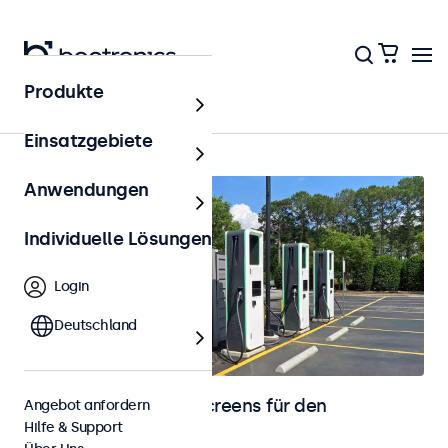
Produkte
Startseite
Einsatzgebiete
Anwendungen
Individuelle Lösungen
Login
Deutschland
Monitore und Touchscreens für den
Angebot anfordern
Hilfe & Support
Außenbereich